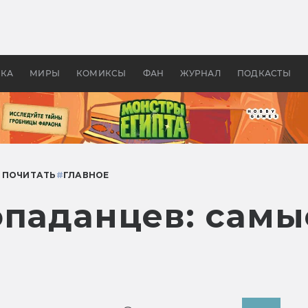
оздавались «Страшилы»:
«Одиссея» Нолана: что эт
, без которого не было
фильм сделал с Гомером и
ластелина колец»
Древней Грецией
УКА
МИРЫ
КОМИКСЫ
ФАН
ЖУРНАЛ
ПОДКАСТЫ
 ПОЧИТАТЬ
#
ГЛАВНОЕ
опаданцев: самы