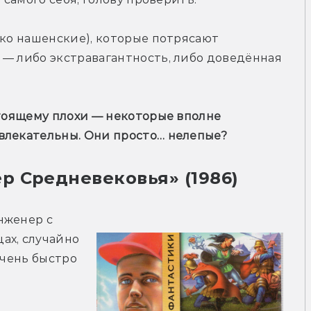
ько нашенские), которые потрясают 
— либо экстравагантность, либо доведённая 
стоящему плохи — некоторые вполне 
влекательны. Они просто… нелепые?
 Средневековья» (1986)
нженер с 
х, случайно 
очень быстро 