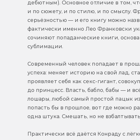
дебютным). Основное отличие в том, чт
и по сюжету, и по стилю, и по смыслу. 
серьёзностью — и его книгу можно назв
фактически именно Лео Франковски ука
сочиняют попаданческие книги, основа
сублимации. 
Современный человек попадает в прошл
успеха: меняет историю на свой лад, с
проявляет себя как секс-гигант, совок
до принцесс. Власть, бабло, бабы — и в
лошары, любой самый простой пацык из н
попасть бы в прошлое, вот где можно ра
одна штука. Смешать, но не взбалтывать
Практически всё даётся Конраду с лёгк