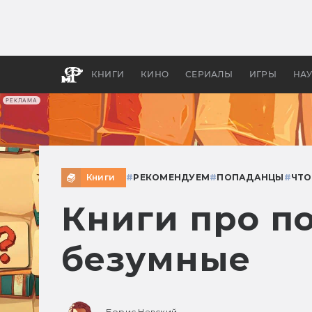
Как с
фильм
бы «В
КНИГИ
КИНО
СЕРИАЛЫ
ИГРЫ
НА
РЕКЛАМА
Книги
#
РЕКОМЕНДУЕМ
#
ПОПАДАНЦЫ
#
ЧТО
Книги про п
безумные
Борис Невский