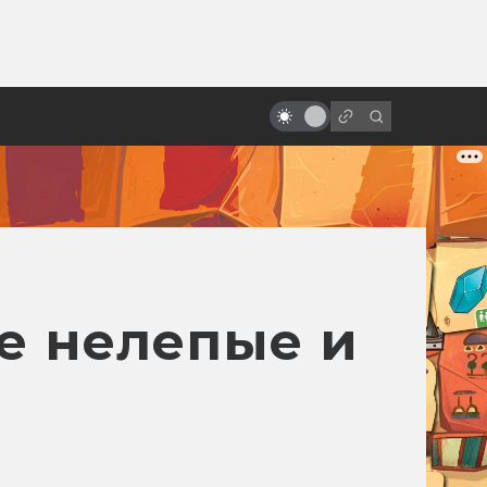
от
Как появился Шрек: история
мультфильма про зелёного огра
е нелепые и