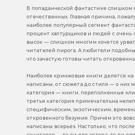
В попаданческой фантастике слишком м
отечественных. Главная причина, пожал
наиболее популярный сегмент фантасти
процент халтурщиков и людей с очень
высок — слишком многим хочется урвать
читателей пирога. А любители подобных
что зачастую готовы читать откровенны
Наиболее кринжовые книги делятся на 
написаны, от сюжета до стиля — о них м
категория — книги, переполненные клиш
третья категория примечательна неле
специфическим, экзотическим, временам
откровенного безумия. Причём это вовс
написаны всерьёз. Настолько, что после
санитаров — то ли для автора, то ли для