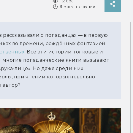
163006
8 минут на чтение
 рассказывали о попаданцах — в первую 
ках во времени, рождённых фантазией 
ственных
. Все эти истории толковые и 
м многие попаданческие книги вызывают 
рука-лицо». Но даже среди них 
рлы, при чтении которых невольно 
л автор?