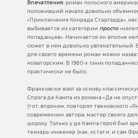
Впечатления
: роман польского американ
положивший начало довольно объёмном
«Приключения Конрада Старгарда», нес
выбивается из категории 
просто
 «нелеп
попаданцев». Начинается он вполне непл
сюжет в нём довольно увлекательный. Бо
для своего времени роман можно назват
новаторским. В 1980-х 
таких 
попаданческ
практически не было. 
Франковски взял за основу классическую
Спрэга де Кампа из романа «Да не опусти
(тот, впрочем, повторял твеновского «
современник автора, мастер своего дел
шороху. Только у де Кампа герой был ар
технарь-инженер (как, кстати, и сам Фр