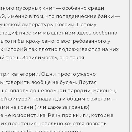
ного мусорных книг — особенно среди 
уй, именно в том, что попаданческие байки — 
ческой литературы России. Потому 
 специфическим мышлением здесь особенно 
 хотя бы кроху самого востребованного у 
 историй так плотно подсаживаются на них, 
й треш. Зависимость, она такая. 
три категории. Одни просто ужасно 
ы говорить вообще не будем. Другая 
е, вплоть до невольной пародии. Наконец, 
пой фигурой попаданца и общим сюжетом — 
и на грани (или даже за гранью) 
е не юмористика. Речь про книги, которые 
 их прочтения невольно хочется позвать 
 самого себя, голову проверить. 