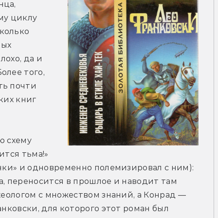
ца, 
у циклу 
колько 
ых 
охо, да и 
лее того, 
ь почти 
их книг 
 схему 
тся тьма!» 
Янки» и одновременно полемизировал с ним): 
а, переносится в прошлое и наводит там 
хеологом с множеством знаний, а Конрад — 
анковски, для которого этот роман был 