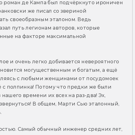
о роман де Кампа был подчёркнуто ироничен 
Франковски же писал со звериной 
ать своеобразным эталоном. Ведь 
зал путь легионам авторов, которые 
нные на факторе максимальной 
ое и очень легко добивается невероятного 
тановится могущественным и богатым, а ещё 
упляясь с любыми женщинами от посудомоек 
сё с полпинка! Потому что предки же были 
ашего времени их всех на раз-два! Эх, 
звернуться! В общем, Марти Сью эталонный, 
. 
остью. Самый обычный инженер средних лет, 