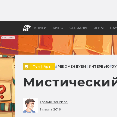
Какие
авгус
апока
детск
КНИГИ
КИНО
СЕРИАЛЫ
ИГРЫ
НА
РЕКЛАМА
Фан
|
Арт
#
РЕКОМЕНДУЕМ
#
ИНТЕРВЬЮ
#
Х
Мистический
Трэвис Венгров
9 марта 2016 г.