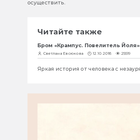
осуществить.
Читайте также
Бром «Крампус. Повелитель Йоля»
Светлана Евсюкова
12.10.2018
25519
Яркая история от человека с незау