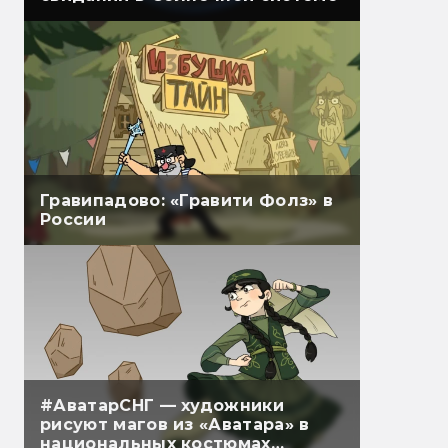
Гравипадово: «Гравити Фолз» в
России
#АватарСНГ — художники
рисуют магов из «Аватара» в
национальных костюмах