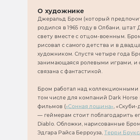
О художнике
Джеральд Бром (который предпочита
родился в 1965 году в Олбани, штат 
свету вместе с отцом-военным. Бром
рисовал с самого детства и в двадц
художником. Спустя четыре года Бр
занимающаяся ролевыми играми, и с 
связана с фантастикой.
Бром работал над коллекционными 
том числе для компаний Dark Horse и
фильмов (
«Сонная лощина»
, «Скуби-
— геймерам стоит поблагодарить ег
Diablo. Обложки, нарисованные Бро
Эдгара Райса Берроуза, 
Терри Брукс