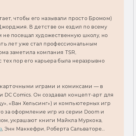
ет, чтобы его называли просто Бромом) 
Джорджия. В детстве он ездил по всему 
 не посещал художественную школу, но 
ать лет уже стал профессиональным 
ома заметила компания TSR, 
тех пор его карьера была неразрывно 
карточными играми и комиксами — в 
 DС Comics. Он создавал концепт-арт для 
ду», «Ван Хельсинг») и компьютерных игр 
о за оформление игр из серии Doom и 
мом, украшают книги Майкла Муркока, 
а
, Энн Маккефри, Роберта Сальваторе...