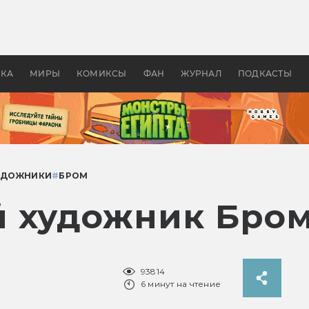
 фильмы смотреть в
Как создавались «Страшил
те 2026? В мире —
фильм, без которого не б
липсис, в России —
бы «Властелина колец»
ие комедии
УКА
МИРЫ
КОМИКСЫ
ФАН
ЖУРНАЛ
ПОДКАСТЫ
УДОЖНИКИ
#
БРОМ
 художник Бро
93814
6 минут на чтение