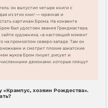
тель: он выпустил четыре книги с 
я из этих книг — мрачная и 
стать картинам Брома. На конвенте 
ром был удостоен звания Грандмастера. 
 сайте художника, «в настоящий момент 
о на промозглом северо-западе. Там он 
оножками и смотрит плохие азиатские 
ем жуков Бром пишет, рисует и 
очисленными демонами, которые пляшут 
у «Крампус, хозяин Рождества».
ать?