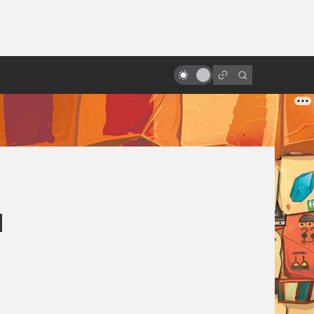
ы»:
ыло
Что думали о «Звёздных войнах»
в Советском Союзе
м