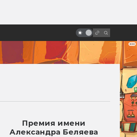
от
Фильмы и сериалы по книгам:
точные экранизации фантастики
и фэнтези
Премия имени
Александра Беляева