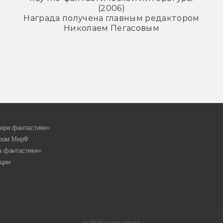
(2006)
Награда получена главным редактором
Николаем Пегасовым
ире фантастики»
ором МирФ
а фантастики»
ции