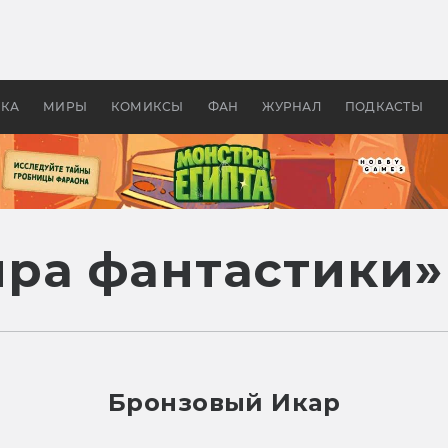
оздавались «Страшилы»:
«Одиссея» Нолана: что эт
, без которого не было
фильм сделал с Гомером и
ластелина колец»
Древней Грецией
УКА
МИРЫ
КОМИКСЫ
ФАН
ЖУРНАЛ
ПОДКАСТЫ
ра фантастики»
Бронзовый Икар