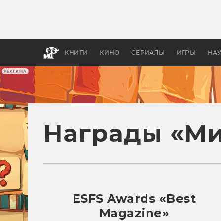
Как с
фильм
бы «В
КНИГИ
КИНО
СЕРИАЛЫ
ИГРЫ
НА
РЕКЛАМА
Награды «Ми
ESFS Awards «Best
Magazine»