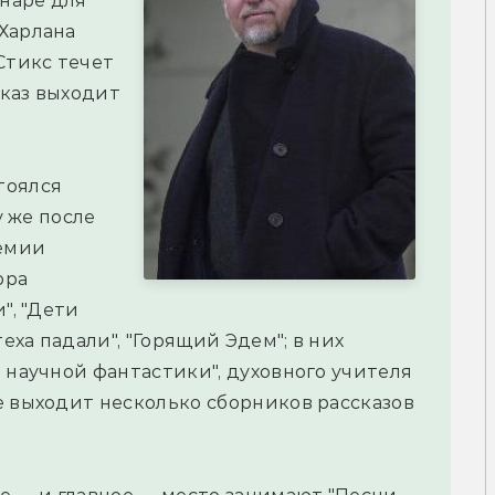
наре для
Харлана
Стикс течет
сказ выходит
тоялся
у же после
емии
ора
", "Дети
теха падали", "Горящий Эдем"; в них
 научной фантастики", духовного учителя
е выходит несколько сборников рассказов