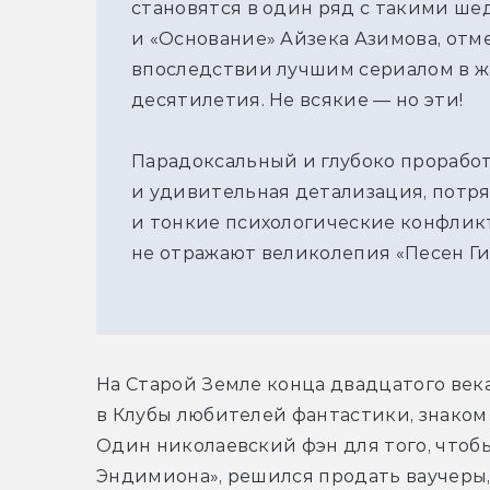
становятся в один ряд с такими ше
и «Основание» Айзека Азимова, отм
впоследствии лучшим сериалом в ж
десятилетия. Не всякие — но эти!
Парадоксальный и глубоко прорабо
и удивительная детализация, потр
и тонкие психологические конфлик
не отражают великолепия «Песен Г
На Старой Земле конца двадцатого века
в Клубы любителей фантастики, знаком 
Один николаевский фэн для того, чтоб
Эндимиона», решился продать ваучеры, 