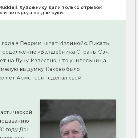
Ruddell. Художнику дали только отрывок
оли четыре, а не две руки.
 года в Пеории, штат Иллинойс. Писать
л продолжение «Волшебника Страны Оз»,
ет на Луну. Известно, что учительница
смелую выдумку. Каково было
ко лет Армстронг сделал свой
тастической
еподаванию
81 году Дэн