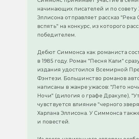
Симмонс принимает участие в семи
начинающих писателей и по совету 
Эллисона отправляет рассказ "Река 
вспять" на конкурс, из которого рас
победителем.
Дебют Симмонса как романиста сос
в 1985 году. Роман "Песня Кали" сраз
издания удостоился Всемирной Пр
Фэнтези. Большинство романов авт
написаны в жанре ужасов: "Лето ночи
Ночи" (дилогия о графе Дракуле), "У
чувствуется влияние "черного зверя
Харлана Эллисона. У Симмонса такж
и повестей.