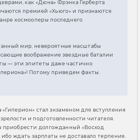
деврами, как «Дюна» Фрэнка Герберта
ечаются премией «Хьюго» и признаются
анре космооперы последнего
танный мир, невероятные масштабы
ясающие воображение звездные баталии
ты — эти эпитеты даже частично
ипериона»! Потому приведем факты.
 «Гиперион» стал экзаменом для вступления 
зрелости и подготовленности читателя. 
ы приобрести долгожданный «Восход 
ибо ждать зарплаты не доставало терпения. 