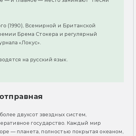
ое — и главное — место занимают "Песни
о (1990), Всемирной и Британской
ремии Брема Стокера и регулярный
рнала «Локус».
одятся на русский язык.
 отправная
более двухсот звездных систем, 
еративное государство. Каждый мир 
ре — планета, полностью покрытая океаном, 