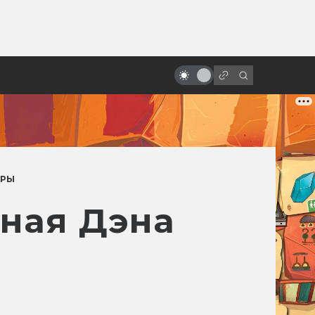
ы»:
ыло
Мультфильмы по Киру Булычёву:
Алиса, «Перевал» и другие
ИРЫ
нная Дэна