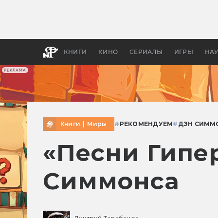
Какие
авгус
апока
детск
КНИГИ
КИНО
СЕРИАЛЫ
ИГРЫ
НА
РЕКЛАМА
Книги
|
Миры
#
РЕКОМЕНДУЕМ
#
ДЭН СИММ
«Песни Гипе
Симмонса
Дмитрий Тарабанов