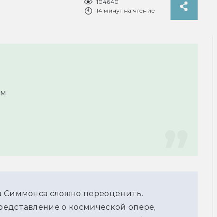
104640
14 минут на чтение
м,
а Симмонса сложно переоценить.
редставление о космической опере,