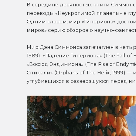
В середине девяностых книги Симмонса 
переводы «Неукротимой планеты» в глу
Одним словом, мир «Гипериона» достоин
миров» серию обзоров о научно-фантас
Мир Дэна Симмонса запечатлен в четырех
1989), «Падение Гипериона» (The Fall of H
«Восход Эндимиона» (The Rise of Endymio
Спирали» (Orphans of The Helix, 1999) —
углубившихся в разверзшуюся перед н