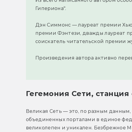
Из всего написанного автором особ
Гипериона".
Дэн Симмонс — лауреат премии Хьюг
премии Фэнтези, дважды лауреат п
соискатель читательской премии жу
Произведения автора активно перев
Гегемония Сети, станция
Великая Сеть — это, по разным данным, 
объединенных порталами в единое фед
великолепен и уникален. Безбрежное Мо