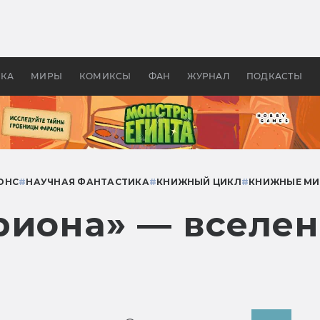
 фильмы смотреть в
Как создавались «Страшил
те 2026? В мире —
фильм, без которого не б
липсис, в России —
бы «Властелина колец»
ие комедии
УКА
МИРЫ
КОМИКСЫ
ФАН
ЖУРНАЛ
ПОДКАСТЫ
ОНС
#
НАУЧНАЯ ФАНТАСТИКА
#
КНИЖНЫЙ ЦИКЛ
#
КНИЖНЫЕ М
риона» — вселе