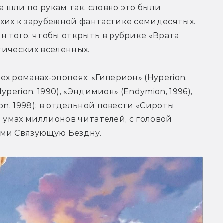
шли по рукам так, словно это были 
хих к зарубежной фантастике семидесятых. 
 того, чтобы открыть в рубрике «Врата 
тических вселенных.
 романах-эпопеях: «Гиперион» (Hyperion, 
yperion, 1990), «Эндимион» (Endymion, 1996), 
n, 1998); в отдельной повести «Сироты 
 и умах миллионов читателей, с головой 
ими Связующую Бездну.