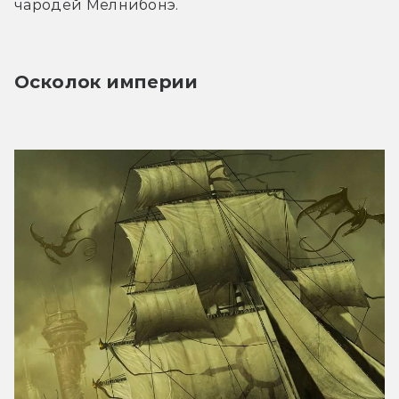
чародей Мелнибонэ.
Осколок империи