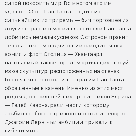
силой покорить мир. Во многом это им 
удалось. Флот Пан-Танга — один из 
сильнейших, их триремы — бич торговцев из 
других стран, и в магии властители Пан-Танга 
добились немалых успехов. Островом правит 
теократ, в чьем подчинении находится вся 
армия и флот. Столица — Хвамгаарл, 
называемый также городом кричащих статуй 
из-за скульптур, расположенных на стенах. 
Говорят, что это враги теократии Пан-Танга, 
обращенные в камень. Именно из этих мест 
родом двое сильнейших противников Элрика 
— Телеб К’аарна, ради мести которому 
альбинос обошел три континента, и теократ 
Джагрин Лерн, чьи амбиции привели к 
гибели мира.