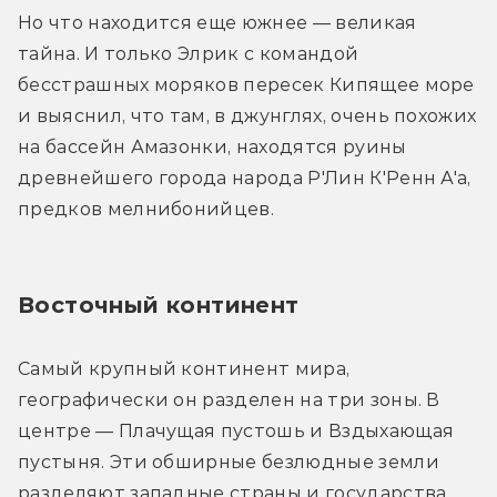
Но что находится еще южнее — великая 
тайна. И только Элрик с командой 
бесстрашных моряков пересек Кипящее море 
и выяснил, что там, в джунглях, очень похожих 
на бассейн Амазонки, находятся руины 
древнейшего города народа Р'Лин К'Ренн А'а, 
предков мелнибонийцев.
Восточный континент
Самый крупный континент мира, 
географически он разделен на три зоны. В 
центре — Плачущая пустошь и Вздыхающая 
пустыня. Эти обширные безлюдные земли 
разделяют западные страны и государства 