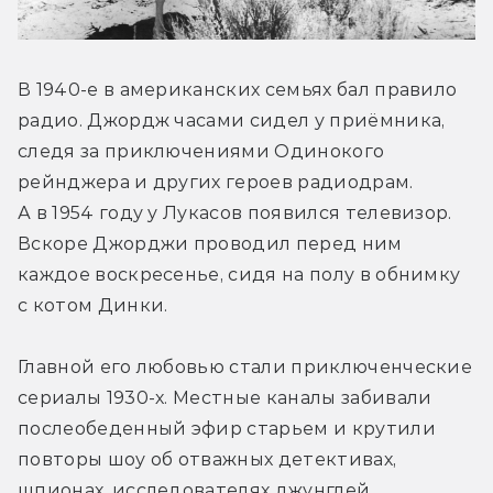
В 1940-е в американских семьях бал правило 
радио. Джордж часами сидел у приёмника, 
следя за приключениями Одинокого 
рейнджера и других героев радиодрам. 
А в 1954 году у Лукасов появился телевизор. 
Вскоре Джорджи проводил перед ним 
каждое воскресенье, сидя на полу в обнимку 
с котом Динки.
Главной его любовью стали приключенческие 
сериалы 1930-х. Местные каналы забивали 
послеобеденный эфир старьем и крутили 
повторы шоу об отважных детективах, 
шпионах, исследователях джунглей 