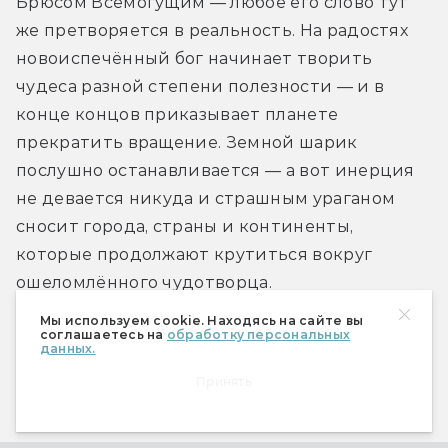
Брюсом Всемогущим — любое его слово тут 
же претворяется в реальность. На радостях 
новоиспечённый бог начинает творить 
чудеса разной степени полезности — и в 
конце концов приказывает планете 
прекратить вращение. Земной шарик 
послушно останавливается — а вот инерция 
не девается никуда и страшным ураганом 
сносит города, страны и континенты, 
которые продолжают крутиться вокруг 
ошеломлённого чудотворца.
Мы используем cookie. Находясь на сайте вы
соглашаетесь на
обработку персональных
Сюжету Уэллса мультфильм следует более-
данных.
менее точно — даже объяснение финальной 
Принять
ошибки героя закадровый голос зачитывает 
обстоятельно, понятно и крайне близко к 