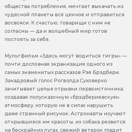
общества потребления, мечтает выкачать из 
чудесной планеты всё ценное и отправиться 
восвояси. К счастью, товарищи с ним не 
согласны — да и волшебный мир готов 
постоять за себя.
Мультфильм «Здесь могут водиться тигры» — 
почти дословная экранизация одного из 
самых знаменитых рассказов Рэя Брэдбери. 
Закадровый голос Рогволда Суховерко 
зачитывает целые отрывки первоисточника, 
создавая полусказочную «брэдбериевскую» 
атмосферу, которую не в силах нарушить 
даже странный рисунок. Астронавты изучают 
открывшиеся им красоты, их собака резвится 
на бескрайних лугах, свежий ветерок гладит 