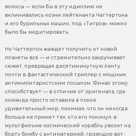
волосы — если бы в эту идиллию не 
вклинивались козни лейтенанта Чаттертона 
и его бурильных машин, под «Тигров» можно 
было бы медитировать.
Но Чаттертон жаждет получить от новой 
планеты всё — и стремительно закручивает 
сюжет, превращая десятиминутную ленту 
почти в фантастический триллер с мощным 
антимилитаристским посылом. Финал этому 
способствует — в отличие от оригинала, где 
команда просто оставила в покое 
удивительный мир, понимая, что он никогда 
больше не примет тех, кто его покинул, в 
мультфильме космический корабль увозит на 
борту бомбу с антиматерией, грозящую вот-