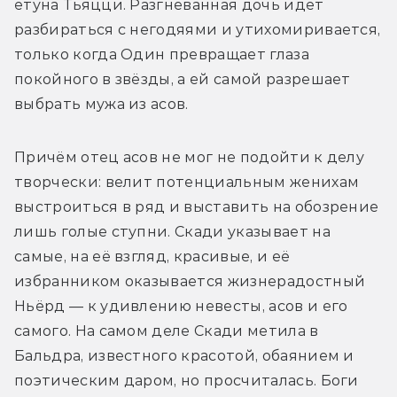
ётуна Тьяцци. Разгневанная дочь идёт 
разбираться с негодяями и утихомиривается, 
только когда Один превращает глаза 
покойного в звёзды, а ей самой разрешает 
выбрать мужа из асов.
Причём отец асов не мог не подойти к делу 
творчески: велит потенциальным женихам 
выстроиться в ряд и выставить на обозрение 
лишь голые ступни. Скади указывает на 
самые, на её взгляд, красивые, и её 
избранником оказывается жизнерадостный 
Ньёрд — к удивлению невесты, асов и его 
самого. На самом деле Скади метила в 
Бальдра, известного красотой, обаянием и 
поэтическим даром, но просчиталась. Боги 