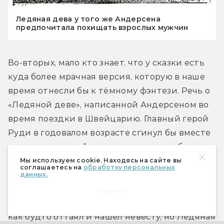
Ледяная дева у того же Андерсена
предпочитала похищать взрослых мужчин
Во-вторых, мало кто знает, что у сказки есть 
куда более мрачная версия, которую в наше 
время отнесли бы к тёмному фэнтези. Речь о 
«Ледяной деве», написанной Андерсеном во 
время поездки в Швейцарию. Главный герой 
Руди в годовалом возрасте сгинул бы вместе 
с матерью в швейцарских горах, если бы не 
мистическая Ледяная дева, одарившая его — 
Мы используем cookie. Находясь на сайте вы
соглашаетесь на
обработку персональных
нет, не осколком зеркала, а поцелуем. С тех 
данных.
пор он потерял детскую наивность и 
Принять
весёлость. В дальнейшем Руди, став юношей, 
как будто оттаял и нашёл невесту, но Ледяная 