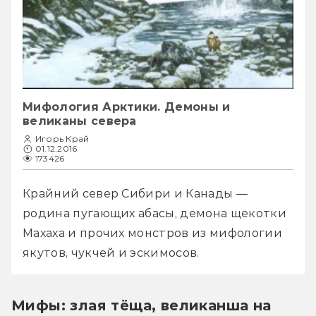
Мифология Арктики. Демоны и
великаны севера
Игорь Край
01.12.2016
173426
Крайний север Сибири и Канады — 
родина пугающих абасы, демона щекотки 
Махаха и прочих монстров из мифологии 
якутов, чукчей и эскимосов.
Мифы: злая тёща, великанша на