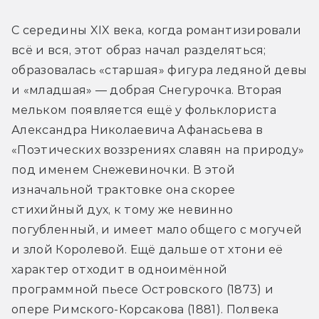
С середины XIX века, когда романтизировали 
всё и вся, этот образ начал разделяться; 
образовалась «старшая» фигура ледяной девы 
и «младшая» — добрая Снегурочка. Вторая 
мельком появляется ещё у фольклориста 
Александра Николаевича Афанасьева в 
«Поэтических воззрениях славян на природу» 
под именем Снежевиночки. В этой 
изначальной трактовке она скорее 
стихийный дух, к тому же невинно 
погубленный, и имеет мало общего с могучей 
и злой Королевой. Ещё дальше от хтони её 
характер отходит в одноимённой 
программной пьесе Островского (1873) и 
опере Римского-Корсакова (1881). Полвека 