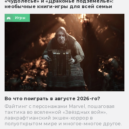
«Чудолесье» и «Драконье подземелье»:
необычные книги-игры для всей семьи
Игры
Во что поиграть в августе 2026-го?
Файтинг с персонажами Marvel, пошаговая
тактика во вселенной «Звёздных войн»,
лавкрафтианский экшен-хоррор в
полуоткрытом мире и многое-многое другое.