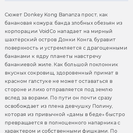
Сюжет Donkey Kong Bananza прост, как 
банановая кожура: банда злобных обезьян из 
корпорации VoidCo нападает на мирный 
шахтёрский остров Донки Конга, буравит 
поверхность и устремляется с драгоценными 
бананами к ядру планеты навстречу 
бананиевой жиле. Как большой поклонник 
вкусных сокровищ, здоровенный примат в 
красном галстуке не может оставаться в 
стороне и лихо отправляется под землю 
вслед за ворами. По пути он почти сразу 
освобождает из плена девчушку Полину, 
которая из привычной «дамы в беде» быстро 
превращается в полноценного напарника с 
характером и собственными фишками. По 