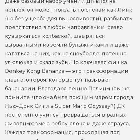
Даже базовый набор умений ДК вполне 
неплох: он может ползать по стенам как Линк 
(но без ущерба для выносливости), разбивать 
препятствия в любом направлении, резво 
кувыркаться колбаской, швыряться 
вырванными из земли булыжниками и даже 
кататься на них, как на сноуборде, потешно 
улюлюкая и скаля зубы. Но ключевая фишка 
Donkey Kong Bananza — это трансформации 
главного героя, которые тут называют 
бананарии. Благодаря пению Полины (вы же 
помните, что она была поющим мэром города 
Нью-Донк Сити в Super Mario Odyssey?) ДК 
постепенно учится превращаться в разных 
животных: змею, зебру, слона и даже страуса. 
Каждая трансформация, проходящая под 