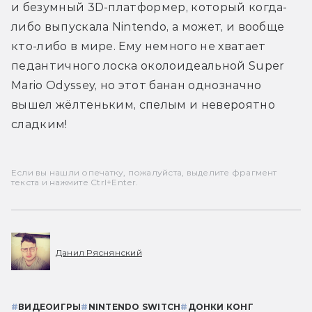
и безумный 3D-платформер, который когда-
либо выпускала Nintendo, а может, и вообще 
кто-либо в мире. Ему немного не хватает 
педантичного лоска околоидеальной Super 
Mario Odyssey, но этот банан однозначно 
вышел жёлтеньким, спелым и невероятно 
сладким!
Если вы нашли опечатку, пожалуйста, выделите фрагмент
текста и нажмите Ctrl+Enter.
Данил Ряснянский
#
ВИДЕОИГРЫ
#
NINTENDO SWITCH
#
ДОНКИ КОНГ