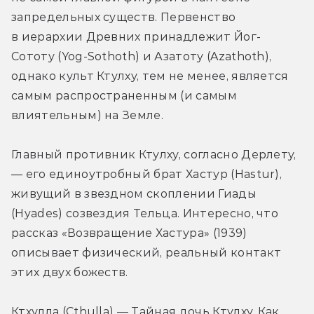
запредельных существ. Первенство 
в иерархии Древних принадлежит Йог-
Сототу (Yog-Sothoth) и Азатоту (Azathoth), 
однако культ Ктулху, тем не менее, является 
самым распространенным (и самым 
влиятельным) на Земле.
Главный противник Ктулху, согласно Дерлету, 
— его единоутробный брат Хастур (Hastur), 
живущий в звездном скоплении Гиады 
(Hyades) созвездия Тельца. Интересно, что 
рассказ «Возвращение Хастура» (1939) 
описывает физический, реальный контакт 
этих двух божеств.
Ктхулла (Cthulla) — Тайная дочь Ктулху. Как 