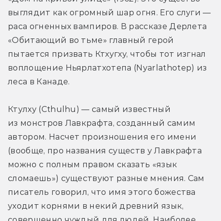
выглядит как огромный шар огня. Его слуги — 
раса огненных вампиров. В рассказе Дерлета 
«Обитающий во тьме» главный герой 
пытается призвать Ктхугху, чтобы тот изгнал 
воплощение Ньярлатхотепа (Nyarlathotep) из 
леса в Канаде.
Ктулху (Cthulhu) — самый известный 
из монстров Лавкрафта, созданный самим 
автором. Насчет произношения его имени 
(вообще, про названия существ у Лавкрафта 
можно с полным правом сказать «язык 
сломаешь») существуют разные мнения. Сам 
писатель говорил, что имя этого божества 
уходит корнями в некий древний язык, 
совершенно чуждый для людей. Наиболее 