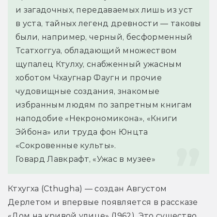
и загадочных, передаваемых лишь из уст 
в уста, тайных легенд древности — таковы 
были, например, черный, бесформенный 
Тсатхоггуа, обладающий множеством 
щупалец Ктулху, снабженный ужасным 
хоботом Чхаугнар Фаугн и прочие 
чудовищные создания, знакомые 
избранным людям по запретным книгам 
наподобие «Некрономикона», «Книги 
Эйбона» или труда фон Юнцта 
«Сокровенные культы».
Говард Лавкрафт, «Ужас в музее»
Ктхугха (Cthugha) — создан Августом 
Дерлетом и впервые появляется в рассказе 
«Дом на кривой улице» (1962). Это существо 