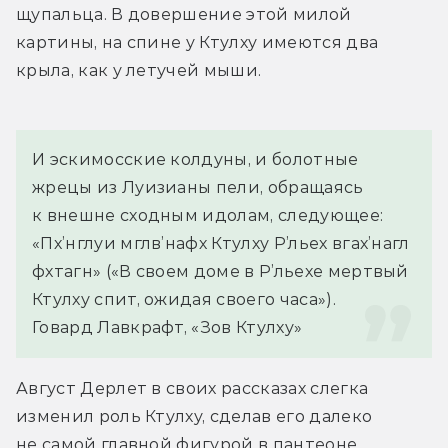
щупальца. В довершение этой милой 
картины, на спине у Ктулху имеются два 
крыла, как у летучей мыши.
И эскимосские колдуны, и болотные 
жрецы из Луизианы пели, обращаясь 
к внешне сходным идолам, следующее: 
«Пх’нглуи мглв’нафх Ктулху Р’льех вгах’нагл 
фхтагн» («В своем доме в Р’льехе мертвый 
Ктулху спит, ожидая своего часа»).
Говард Лавкрафт, «Зов Ктулху»
Август Дерлет в своих рассказах слегка 
изменил роль Ктулху, сделав его далеко 
не самой главной фигурой в пантеоне 