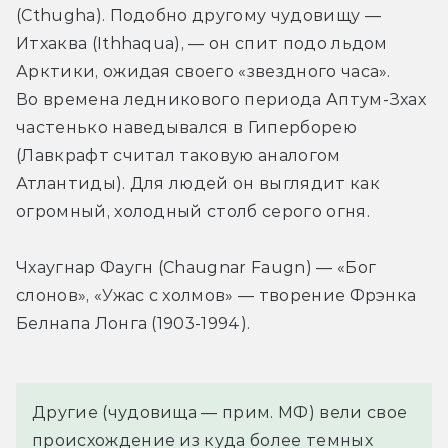
(Cthugha). Подобно другому чудовищу — 
Итхаква (Ithhaqua), — он спит подо льдом 
Арктики, ожидая своего «звездного часа». 
Во времена ледникового периода Аптум-Зхах 
частенько наведывался в Гиперборею 
(Лавкрафт считал таковую аналогом 
Атлантиды). Для людей он выглядит как 
огромный, холодный столб серого огня.
Чхаугнар Фаугн (Chaugnar Faugn) — «Бог 
слонов», «Ужас с холмов» — творение Фрэнка 
Белнапа Лонга (1903-1994).
Другие (чудовища — прим. МФ) вели свое 
происхождение из куда более темных 