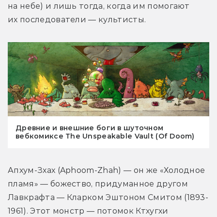
на небе) и лишь тогда, когда им помогают 
их последователи — культисты.
Древние и внешние боги в шуточном
вебкомиксе The Unspeakable Vault (Of Doom)
Апхум-Зхах (Aphoom-Zhah) — он же «Холодное 
пламя» — божество, придуманное другом 
Лавкрафта — Кларком Эштоном Смитом (1893-
1961). Этот монстр — потомок Ктхугхи 