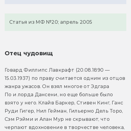
Статья из МФ №20; апрель 2005
Отец чудовищ
Говард Филлипс Лавкрафт (20.08.1890 — 
15.03.1937) по праву считается одним из отцов 
жанра ужасов. Он взял многое от Эдгара 
По и лорда Дансени, но еще больше было 
взято у него. Клайв Баркер, Стивен Кинг, Ганс 
Руди Гигер, Нил Гейман, Гильермо Дель Торо, 
Сэм Рэйми и Алан Мур не скрывают, что 
черпают вдохновение в творчестве человека, 