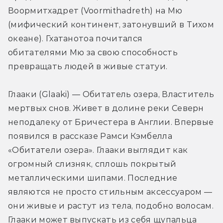
Воормитхадрет (Voormithadreth) на Мю 
(мифический континент, затонувший в Тихом 
океане). Гхатанотоа почитался 
обитателями Мю за свою способность 
превращать людей в живые статуи.
Глааки (Glaaki) — Обитатель озера, Властитель 
мертвых снов. Живет в долине реки Северн 
неподалеку от Бричестера в Англии. Впервые 
появился в рассказе Рамси Кэмбелла 
«Обитатели озера». Глааки выглядит как 
огромный слизняк, сплошь покрытый 
металлическими шипами. Последние 
являются не просто стильным аксессуаром — 
они живые и растут из тела, подобно волосам. 
Глааки может выпускать из себя щупальца 