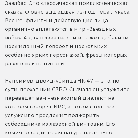
Заалбар. Это классическая приключенческая 
сказка, словно вышедшая из-под пера Лукаса. 
Все конфликты и действующие лица 
органично вплетаются в мир «Звёздных 
войн». А для пикантности в сюжет добавили 
неожиданный поворот и нескольких 
особенно ярких персонажей, фразы которых 
разошлись на цитаты.
Например, дроид-убийца HK-47 — это, по 
сути, поехавший C3PO. Сначала он услужливо 
переведёт вам незнакомый диалект, на 
котором говорит NPC, а потом столь же 
услужливо предложит поджарить 
собеседника из лазерной винтовки. Его 
комично-садистская натура настолько 