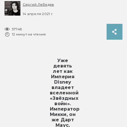
Сергей Лебедев
14 апреля 2021 г.
57748
12 минут на чтение
Уже 
девять 
лет как 
Империя 
Disney 
владеет 
вселенной 
«Звёздных 
войн». 
Император 
Микки, он 
же Дарт 
Маус, 