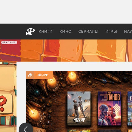
Как с
фильм
бы «В
КНИГИ
КИНО
СЕРИАЛЫ
ИГРЫ
НА
РЕКЛАМА
Книги