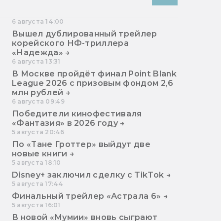
6 августа 14:00
Вышел дублированный трейлер
корейского НФ-триллера
«Надежда» →
6 августа 13:31
В Москве пройдёт финал Point Blank
League 2026 с призовым фондом 2,6
млн рублей →
6 августа 09:49
Победители кинофестиваля
«Фантазия» в 2026 году →
5 августа 20:46
По «Тане Гроттер» выйдут две
новые книги →
5 августа 18:10
Disney+ заключил сделку с TikTok →
5 августа 17:44
Финальный трейлер «Астрала 6» →
5 августа 16:01
В новой «Мумии» вновь сыграют