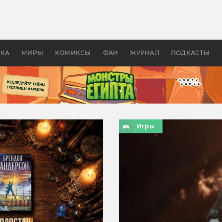
оздавались «Страшилы»:
«Одиссея» Нолана: что эт
, без которого не было
фильм сделал с Гомером и
ластелина колец»
Древней Грецией
УКА
МИРЫ
КОМИКСЫ
ФАН
ЖУРНАЛ
ПОДКАСТЫ
Игры