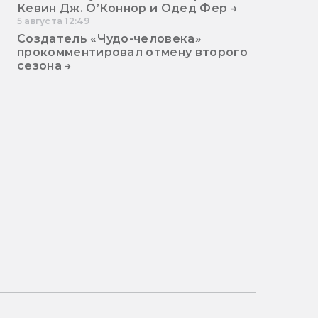
Кевин Дж. О’Коннор и Одед Фер →
5 августа 12:49
Создатель «Чудо-человека»
прокомментировал отмену второго
сезона →