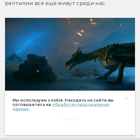
рептилии всё ещё живут среди нас.
Самый документальный в мире дракон.
Мы используем cookie. Находясь на сайте вы
соглашаетесь на
обработку персональных
данных.
Принять
От документалок к фантастике