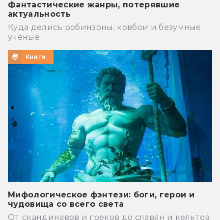
Фантастические жанры, потерявшие
актуальность
Куда делись робинзоны, ковбои и безумные
учёные
Книги
Мифологическое фэнтези: боги, герои и
чудовища со всего света
От скандинавов и греков до славян и кельтов