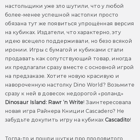
настольщики уже зло шутили, что у любой 
более-менее успешной настолки просто 
обязана тут же появиться упрощённая версия 
на кубиках. Издатели, что характерно, эту 
идею всецело поддерживали, но безо всякой 
иронии. Игры с бумагой и кубиками стали 
продавать как сопутствующий товар, иногда 
их предлагали сразу вместе с основной игрой 
на предзаказе. Хотите новую красивую и 
навороченную настолку Dino World? Возьмите 
сразу к ней в довесок недорогой «роланд» 
Dinosaur Island: Rawr ‘n Write
! Заинтересовала 
новая игра Райнера Книции Cascadero? Не 
забудьте докупить игру на кубиках 
Cascadito
!
Тогда-то и пошли шутки про плодовитого 