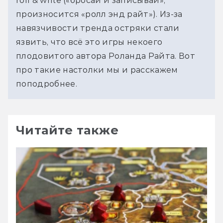
roll & write («бросай и записывай», 
произносится «ролл энд райт»). Из-за 
навязчивости тренда остряки стали 
язвить, что всё это игры некоего 
плодовитого автора Роланда Райта. Вот 
про такие настолки мы и расскажем 
поподробнее.
Читайте также