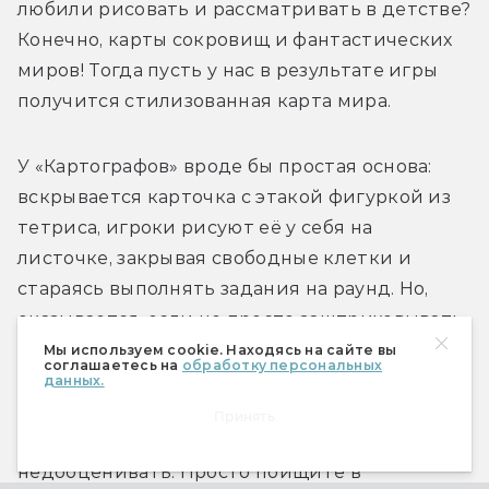
любили рисовать и рассматривать в детстве? 
Конечно, карты сокровищ и фантастических 
миров! Тогда пусть у нас в результате игры 
получится стилизованная карта мира.
У «Картографов» вроде бы простая основа: 
вскрывается карточка с этакой фигуркой из 
тетриса, игроки рисуют её у себя на 
листочке, закрывая свободные клетки и 
стараясь выполнять задания на раунд. Но, 
оказывается, если не просто заштриховывать 
клеточки, а рисовать в них простенькие 
Мы используем cookie. Находясь на сайте вы
соглашаетесь на
обработку персональных
деревца, горы или поля, то к концу партии на 
данных.
результат будет просто приятно смотреть. И 
Принять
этот эстетический эффект нельзя 
недооценивать. Просто поищите в 