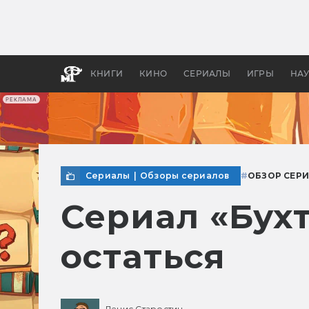
Какие
авгус
апока
детск
КНИГИ
КИНО
СЕРИАЛЫ
ИГРЫ
НА
РЕКЛАМА
Сериалы
|
Обзоры сериалов
#
ОБЗОР СЕР
Сериал «Бухт
остаться
Денис Старостин