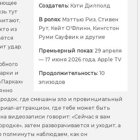
ающее 
Создатель: 
Кэти Дипполд
зь тут 
В ролях:
 Мэттью Риз, Стивен 
итают, 
Рут, Кейт О'Флинн, Кингстон 
то из 
Руми Сауфвик и другие
ётся 
ит удар.
Премьерный показ:
 29 апреля 
— 17 июня 2026 года, Apple TV
бного 
арки и 
Продолжительность:
 10 
Парках» 
эпизодов
янно 
ородок, где смешаны зло и провинциальный 
ериал-аттракцион, где тебе может быть 
на видеозаписи говорит: «Сейчас я вам 
родке», затем разворачивается и уходит, а 
о полминуты наблюдаем, как он 