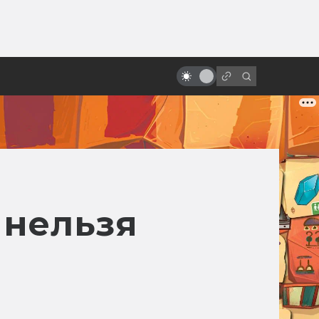
ы»:
ыло
Кэрри Фишер: настоящая жизнь
принцессы Леи
 нельзя