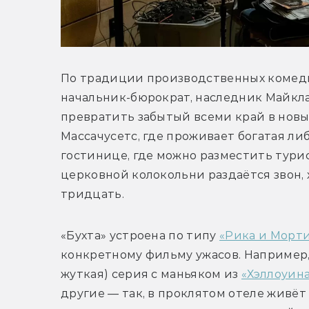
По традиции производственных комеди
начальник-бюрократ, наследник Майкла 
превратить забытый всеми край в новы
Массачусетс, где проживает богатая либ
гостинице, где можно разместить турист
церковной колокольни раздаётся звон, х
тридцать.
«Бухта» устроена по типу 
«Рика и Морт
конкретному фильму ужасов. Например, 
жуткая) серия с маньяком из 
«Хэллоуин
другие — так, в проклятом отеле живёт 