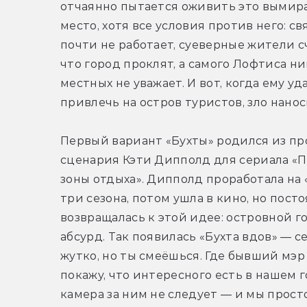
отчаянно пытается оживить это вымир
место, хотя все условия против него: свя
почти не работает, суеверные жители сч
что город проклят, а самого Лофтиса ник
местных не уважает. И вот, когда ему уда
привлечь на остров туристов, зло нанос
Первый вариант «Бухты» родился из про
сценария Кэти Дипполд для сериала «П
зоны отдыха». Дипполд проработала на «
три сезона, потом ушла в кино, но посто
возвращалась к этой идее: островной г
абсурд. Так появилась «Бухта вдов» — с
жутко, но ты смеёшься. Где бывший мэр 
покажу, что интересного есть в нашем го
камера за ним не следует — и мы прост