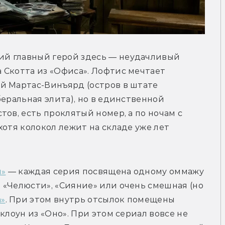
й главный герой здесь — неудачливый 
Скотта из «Офиса». Лофтис мечтает 
й Мартас-Винъярд (остров в штате 
еральная элита), но в единственной 
ов, есть проклятый номер, а по ночам с 
отя колокол лежит на складе уже лет 
и»
 — каждая серия посвящена одному оммажу 
«Челюсти», «Сияние» или очень смешная (но 
а»
. При этом внутрь отсылок помещены 
клоун из «Оно». При этом сериал вовсе не 