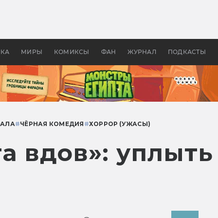
 фильмы смотреть в
Как создавались «Страшил
те 2026? В мире —
фильм, без которого не б
липсис, в России —
бы «Властелина колец»
ие комедии
УКА
МИРЫ
КОМИКСЫ
ФАН
ЖУРНАЛ
ПОДКАСТЫ
ИАЛА
#
ЧЁРНАЯ КОМЕДИЯ
#
ХОРРОР (УЖАСЫ)
а вдов»: уплыть