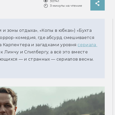
30741
3 минуты на чтение
и зоны отдыха», «Копы в юбках») «Бухта 
хоррор-комедия, где абсурд смешивается 
 Карпентера и загадками уровня 
сериала 
к Линчу и Спилбергу, а всё это вместе 
ющихся — и странных — сериалов весны. 