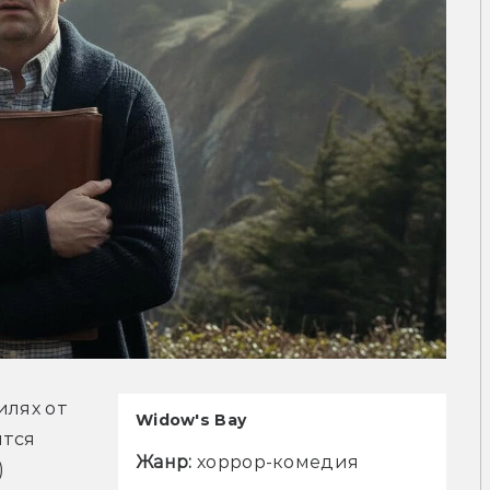
лях от 
Widow's Bay
тся 
Жанр:
 хоррор-комедия
 