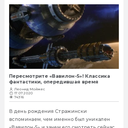
Пересмотрите «Вавилон-5»! Классика
фантастики, опередившая время
Леонид Мойжес
17.07.2020
74316
В день рождения Стражински 
вспоминаем, чем именно был уникален 
«Вавилон-5» и зачем его смотреть сейчас.