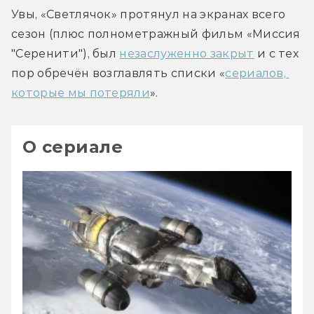
Увы, «Светлячок» протянул на экранах всего 
сезон (плюс полнометражный фильм «Миссия 
"Серенити"), был 
незаслуженно закрыт
 и с тех 
пор обречён возглавлять списки «
сериалов, 
которые мы потеряли
».
О сериале