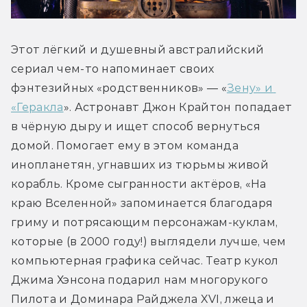
Этот лёгкий и душевный австралийский 
сериал чем-то напоминает своих 
фэнтезийных «родственников» — «
Зену» и 
«Геракла
». Астронавт Джон Крайтон попадает 
в чёрную дыру и ищет способ вернуться 
домой. Помогает ему в этом команда 
инопланетян, угнавших из тюрьмы живой 
корабль. Кроме сыгранности актёров, «На 
краю Вселенной» запоминается благодаря 
гриму и потрясающим персонажам-куклам, 
которые (в 2000 году!) выглядели лучше, чем 
компьютерная графика сейчас. Театр кукол 
Джима Хэнсона подарил нам многорукого 
Пилота и Доминара Райджела XVI, лжеца и 