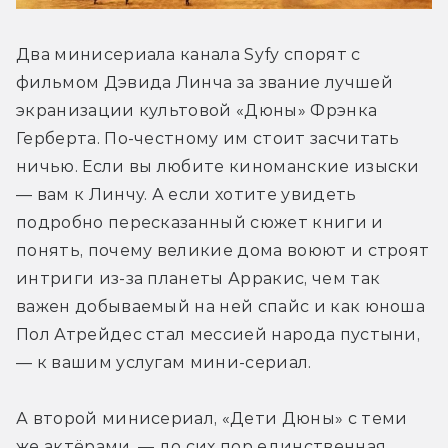
Два минисериала канала Syfy спорят с 
фильмом Дэвида Линча за звание лучшей 
экранизации культовой «Дюны» Фрэнка 
Герберта. По-честному им стоит засчитать 
ничью. Если вы любите киноманские изыски 
— вам к Линчу. А если хотите увидеть 
подробно пересказанный сюжет книги и 
понять, почему великие дома воюют и строят 
интриги из-за планеты Арракис, чем так 
важен добываемый на ней спайс и как юноша 
Пол Атрейдес стал мессией народа пустыни, 
— к вашим услугам мини-сериал.
А второй минисериал, «Дети Дюны» с теми 
же актёрами, — до сих пор единственная 