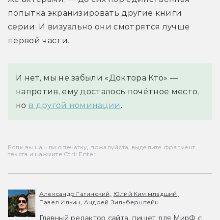
попытка экранизировать другие книги 
серии. И визуально они смотрятся лучше 
первой части.
И нет, мы не забыли «Доктора Кто» —
напротив, ему досталось почётное место,
но
в другой номинации
.
Если вы нашли опечатку, пожалуйста, выделите фрагмент
текста и нажмите Ctrl+Enter.
Александр Гагинский,
Юлий Ким младший,
Павел Ильин,
Андрей Зильберштейн
Главный редактор сайта, пишет для МирФ с