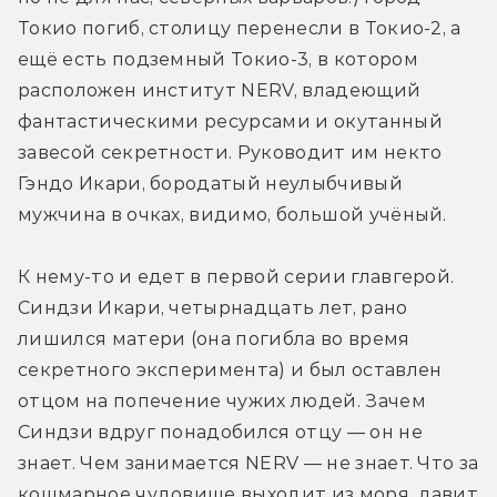
Токио погиб, столицу перенесли в Токио-2, а 
ещё есть подземный Токио-3, в котором 
расположен институт NERV, владеющий 
фантастическими ресурсами и окутанный 
завесой секретности. Руководит им некто 
Гэндо Икари, бородатый неулыбчивый 
мужчина в очках, видимо, большой учёный.
К нему-то и едет в первой серии главгерой. 
Синдзи Икари, четырнадцать лет, рано 
лишился матери (она погибла во время 
секретного эксперимента) и был оставлен 
отцом на попечение чужих людей. Зачем 
Синдзи вдруг понадобился отцу — он не 
знает. Чем занимается NERV — не знает. Что за 
кошмарное чудовище выходит из моря, давит 