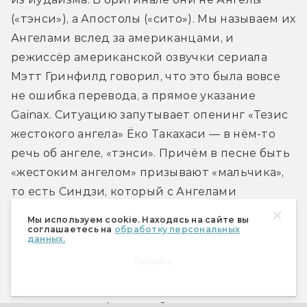
(«тэнси»), а Апостолы («сито»). Мы называем их 
Ангелами вслед за американцами, и 
режиссёр американской озвучки сериала 
Мэтт Гринфилд говорил, что это была вовсе 
не ошибка перевода, а прямое указание 
Gainax. Ситуацию запутывает опенинг «Тезис 
жестокого ангела» Ёко Такахаси — в нём-то 
речь об ангеле, «тэнси». Причём в песне быть 
«жестоким ангелом» призывают «мальчика», 
то есть Синдзи, который с Ангелами 
сражается.
Мы используем cookie. Находясь на сайте вы
соглашаетесь на
обработку персональных
данных.
И что всё это значит? Видимо, только то, что 
Принять
в «Еве» вся мифология довольно туманна и 
зыбка, так что Апостолы без проблем 
заменяются на Ангелов. Элемент декорации, 