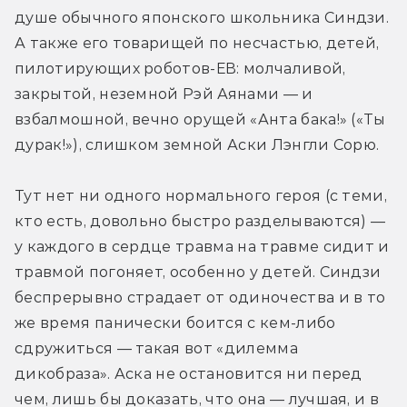
душе обычного японского школьника Синдзи. 
А также его товарищей по несчастью, детей, 
пилотирующих роботов-ЕВ: молчаливой, 
закрытой, неземной Рэй Аянами — и 
взбалмошной, вечно орущей «Анта бака!» («Ты 
дурак!»), слишком земной Аски Лэнгли Сорю.
Тут нет ни одного нормального героя (с теми, 
кто есть, довольно быстро разделываются) — 
у каждого в сердце травма на травме сидит и 
травмой погоняет, особенно у детей. Синдзи 
беспрерывно страдает от одиночества и в то 
же время панически боится с кем-либо 
сдружиться — такая вот «дилемма 
дикобраза». Аска не остановится ни перед 
чем, лишь бы доказать, что она — лучшая, и в 