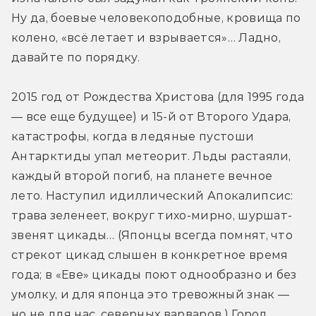
Ну да, боевые человекоподобные, кровища по 
колено, «всё летает и взрывается»… Ладно, 
давайте по порядку.
2015 год от Рождества Христова (для 1995 года 
— все еще будущее) и 15-й от Второго Удара, 
катастрофы, когда в ледяные пустоши 
Антарктиды упал метеорит. Льды растаяли, 
каждый второй погиб, на планете вечное 
лето. Наступил идиллический Апокалипсис: 
трава зеленеет, вокруг тихо-мирно, шуршат-
звенят цикады… (Японцы всегда помнят, что 
стрекот цикад слышен в конкретное время 
года; в «Еве» цикады поют однообразно и без 
умолку, и для японца это тревожный знак — 
но не для нас, северных варваров.) Город 