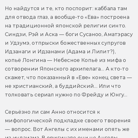
Но найдутся и те, кто поспорит: каббала там 
для отвода глаз, а вообще-то «Ева» построена 
на традиционной японской религии синто. 
Синдзи, Рэй и Аска — боги Сусаноо, Аматэрасу 
и Удзумэ, отпрыски божественных супругов 
Идзанаги и Идзанами (Адама и Лилит?), 
копьё Лонгина — Небесное Копьё из мифа о 
сотворении Японского архипелага… А кто-то 
скажет, что показанный в «Еве» конец света — 
не христианский, а буддийский… Или что 
толковать сериал нужно по Фрейду и Юнгу…
Серьёзно ли сам Анно относится к 
мифологической подкладке своего творения 
— вопрос. Вот Ангелы с их именами опять же 
из иудаизма. В оригинале они не Ангелы 