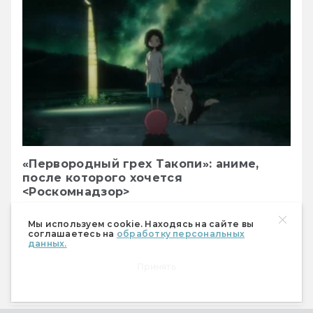
«Первородный грех Такопи»: аниме,
после которого хочется
<Роскомнадзор>
Марина Беляева
04.10.2025
Мы используем cookie. Находясь на сайте вы
16695
соглашаетесь на
обработку персональных
данных.
Обзор экранизации крайне депрессивной 
Принять
манги