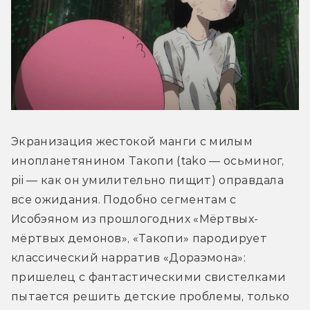
Экранизация жестокой манги с милым 
инопланетянином Такопи (tako — осьминог, 
pii — как он умилительно пищит) оправдала 
все ожидания. Подобно сегментам с 
Исобэяном из прошлогодних «Мёртвых-
мёртвых демонов», «Такопи» пародирует 
классический нарратив «Дораэмона»: 
пришелец с фантастическими свистелками 
пытается решить детские проблемы, только 