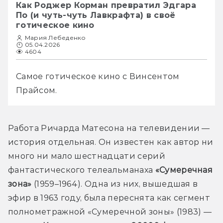
Как Роджер Корман превратил Эдгара
По (и чуть-чуть Лавкрафта) в своё
готическое кино
Мария Лебеденко
05.04.2026
4604
Самое готическое кино с Винсентом 
Прайсом.
Работа Ричарда Матесона на телевидении — 
история отдельная. Он известен как автор ни 
много ни мало шестнадцати серий 
фантастического телеальманаха 
«Сумеречная 
зона» 
(1959–1964). Одна из них, вышедшая в 
эфир в 1963 году, была переснята как сегмент 
полнометражной «Сумеречной зоны» (1983) — 