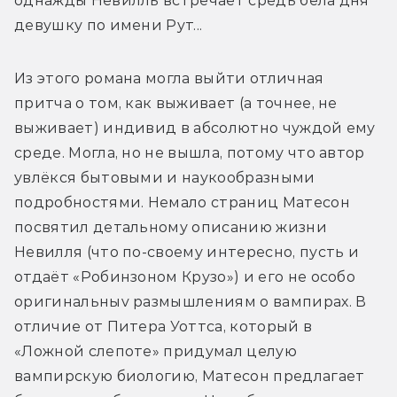
однажды Невилль встречает средь бела дня 
девушку по имени Рут...
Из этого романа могла выйти отличная 
притча о том, как выживает (а точнее, не 
выживает) индивид в абсолютно чуждой ему 
среде. Могла, но не вышла, потому что автор 
увлёкся бытовыми и наукообразными 
подробностями. Немало страниц Матесон 
посвятил детальному описанию жизни 
Невилля (что по-своему интересно, пусть и 
отдаёт «Робинзоном Крузо») и его не особо 
оригинальныv размышлениям о вампирах. В 
отличие от Питера Уоттса, который в 
«Ложной слепоте» придумал целую 
вампирскую биологию, Матесон предлагает 