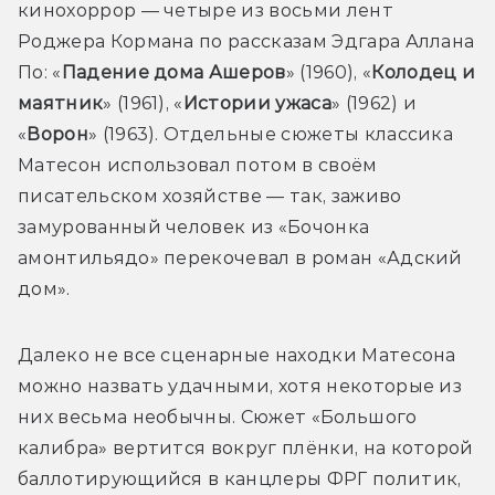
кинохоррор — четыре из восьми лент 
Роджера Кормана по рассказам Эдгара Аллана 
По: «
Падение дома Ашеров
» (1960), «
Колодец и 
маятник
» (1961), «
Истории ужаса
» (1962) и 
«
Ворон
» (1963). Отдельные сюжеты классика 
Матесон использовал потом в своём 
писательском хозяйстве — так, заживо 
замурованный человек из «Бочонка 
амонтильядо» перекочевал в роман «Адский 
дом».
Далеко не все сценарные находки Матесона 
можно назвать удачными, хотя некоторые из 
них весьма необычны. Сюжет «Большого 
калибра» вертится вокруг плёнки, на которой 
баллотирующийся в канцлеры ФРГ политик, 