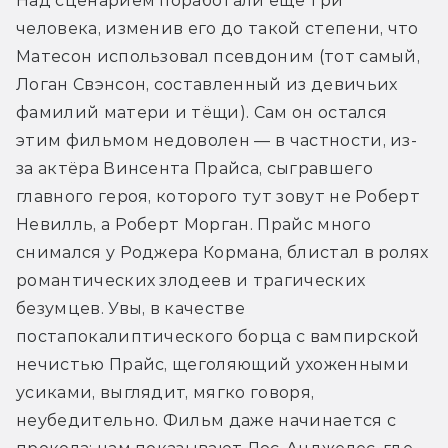
Над сценарием поработали ещё три 
человека, изменив его до такой степени, что 
Матесон использовал псевдоним (тот самый, 
Логан Свэнсон, составленный из девичьих 
фамилий матери и тёщи). Сам он остался 
этим фильмом недоволен — в частности, из-
за актёра Винсента Прайса, сыгравшего 
главного героя, которого тут зовут не Роберт 
Невилль, а Роберт Морган. Прайс много 
снимался у Роджера Кормана, блистал в ролях 
романтических злодеев и трагических 
безумцев. Увы, в качестве 
постапокалиптического борца с вампирской 
нечистью Прайс, щеголяющий ухоженными 
усиками, выглядит, мягко говоря, 
неубедительно. Фильм даже начинается с 