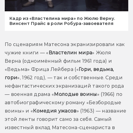
Кадр из «Властелина мира» по Жюлю Верну.
Винсент Прайс в роли Робура-завоевателя
По сценариям Матесона экранизировали как 
чужие книги — «
Властелин мира
» Жюля 
Верна (одноимённый фильм 1961 года) и 
«Ведьма» Фрица Лейбера («
Гори, ведьма, 
гори
», 1962 год), — так и собственные. Среди 
нефантастических экранизаций такого рода 
— военная драма «
Молодые воины
» (1966) по 
автобиографическому роману «Безбородые 
воины» и «
Комедия ужасов
» (1963) — название 
этой ленты говорит само за себя. Самый 
известный вклад Матесона-сценариста в 