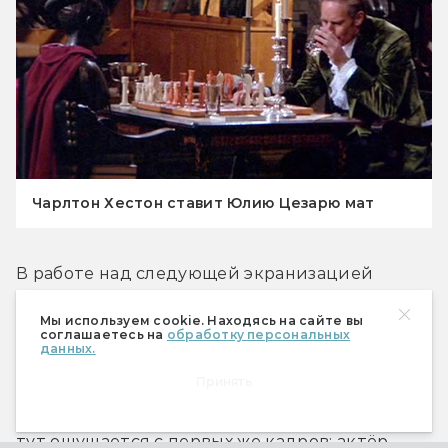
Чарлтон Хестон ставит Юлию Цезарю мат
В работе над следующей экранизацией 
романа «Я — легенда», картиной «
Человек 
Мы используем cookie. Находясь на сайте вы
Омега
» (1971) режиссёра Бориса Сагала, 
соглашаетесь на
обработку персональных
данных.
Матесон участия не принимал. Этот фильм 
Принять
выгодно отличается от предыдущего, в 
первую очередь — стилем. Собственно, стиль 
тут ощущается с первых же кадров: актёр 