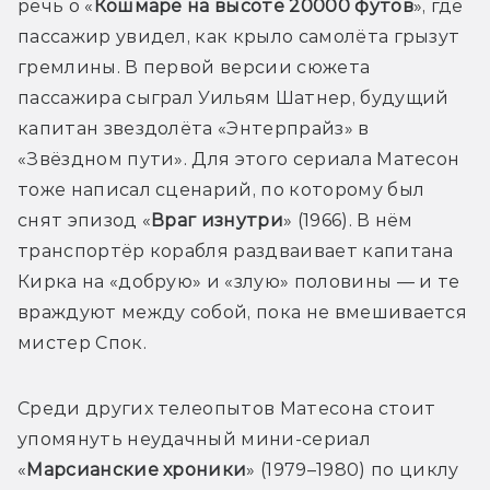
речь о «
Кошмаре на высоте 20000 футов
», где 
пассажир увидел, как крыло самолёта грызут 
гремлины. В первой версии сюжета 
пассажира сыграл Уильям Шатнер, будущий 
капитан звездолёта «Энтерпрайз» в 
«Звёздном пути». Для этого сериала Матесон 
тоже написал сценарий, по которому был 
снят эпизод «
Враг изнутри
» (1966). В нём 
транспортёр корабля раздваивает капитана 
Кирка на «добрую» и «злую» половины — и те 
враждуют между собой, пока не вмешивается 
мистер Спок.
Среди других телеопытов Матесона стоит 
упомянуть неудачный мини-сериал 
«
Марсианские хроники
» (1979–1980) по циклу 