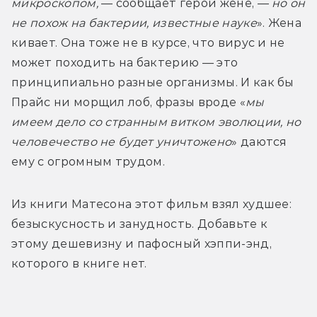
микроскопом,
 — сообщает герой жене, — 
но он 
не похож на бактерии, известные науке
». Жена 
кивает. Она тоже не в курсе, что вирус и не 
может походить на бактерию — это 
принципиально разные организмы. И как бы 
Прайс ни морщил лоб, фразы вроде «
мы 
имеем дело со странным витком эволюции, но 
человечество не будет уничтожено
» даются 
ему с огромным трудом.
Из книги Матесона этот фильм взял худшее: 
безыскусность и занудность. Добавьте к 
этому дешевизну и пафосный хэппи-энд, 
которого в книге нет. 