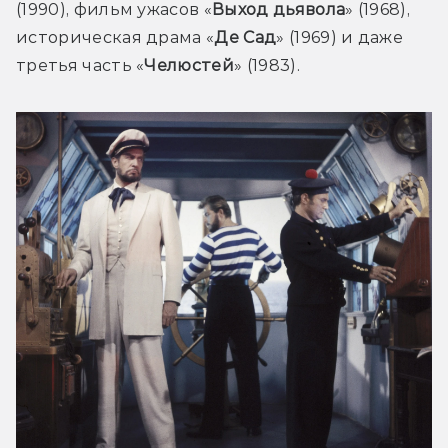
(1990), фильм ужасов «
Выход дьявола
» (1968), 
историческая драма «
Де Сад
» (1969) и даже 
третья часть «
Челюстей
» (1983).