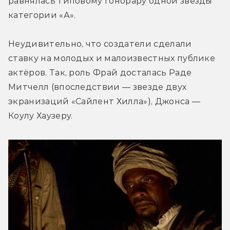
равнялась типовому гонорару одной звезды 
категории «А».
Неудивительно, что создатели сделали 
ставку на молодых и малоизвестных публике 
актёров. Так, роль Фрай досталась Раде 
Митчелл (впоследствии — звезде двух 
экранизаций «Сайлент Хилла»), Джонса — 
Коулу Хаузеру.