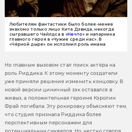
Любителям фантастики было более-менее
знакомо только лицо Кита Дэвида, некогда
сыгравшего Чайлдса в «
Нечто
» и напарника
главного героя в «Чужие среди нас». В
«Чёрной дыре» он исполнил роль имама
Но главным вызовом стал поиск актёра на 
роль Риддика. К этому моменту создатели 
уже приняли решение изменить концовку. В 
новой версии циничный зэк оставался в 
живых, а положительная героиня Кэролин 
Фрай погибала. Эту рокировку объясняют тем, 
что студия признала Риддика более 
перспективным персонажем для 
потенциальных сиквелов. Но, честно говоря, 