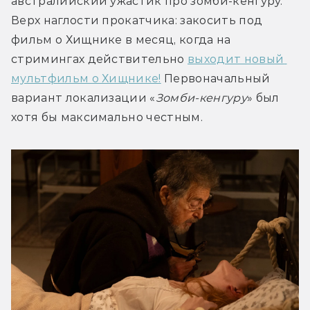
австралийский ужастик про зомби-кенгуру. 
Верх наглости прокатчика: закосить под 
фильм о Хищнике в месяц, когда на 
стримингах действительно 
выходит новый 
мультфильм о Хищнике!
 Первоначальный 
вариант локализации «
Зомби-кенгуру
» был 
хотя бы максимально честным.