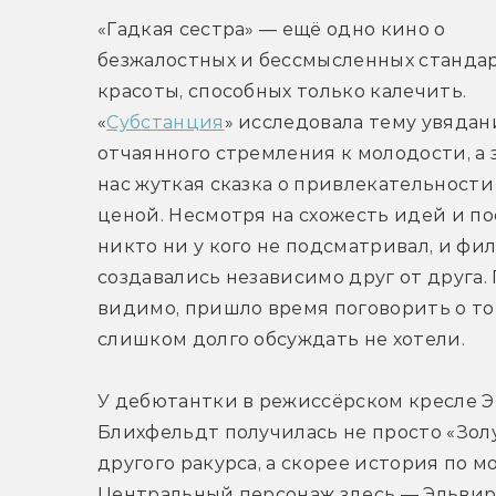
«Гадкая сестра» — ещё одно кино о 
безжалостных и бессмысленных стандар
красоты, способных только калечить. 
«
Субстанция
»
 исследовала тему увядани
отчаянного стремления к молодости, а з
нас жуткая сказка о привлекательности
ценой. Несмотря на схожесть идей и пос
никто ни у кого не подсматривал, и фил
создавались независимо друг от друга. П
видимо, пришло время поговорить о том
слишком долго обсуждать не хотели.
У дебютантки в режиссёрском кресле Э
Блихфельдт получилась не просто «Золу
другого ракурса, а скорее история по мо
Центральный персонаж здесь — Эльвира