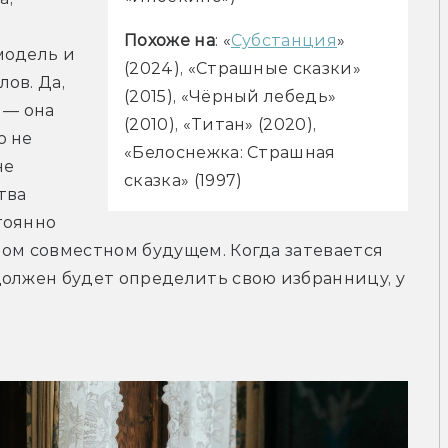
Похоже на
: «
Субстанция
» 
одель и 
(2024), «Страшные сказки» 
в. Да, 
(2015), «Чёрный лебедь» 
— она 
(2010), «Титан» (2020), 
 не 
«Белоснежка: Страшная 
е 
сказка» (1997)
ва 
оянно 
ом совместном будущем. Когда затевается 
олжен будет определить свою избранницу, у 