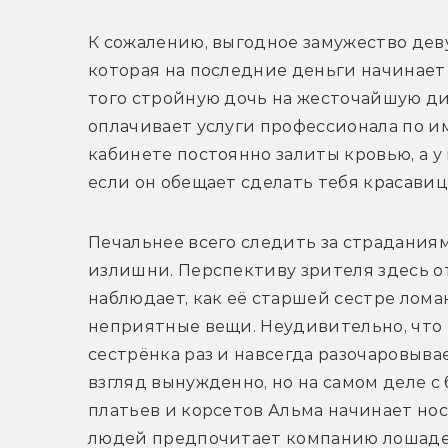
К сожалению, выгодное замужество деву
которая на последние деньги начинает 
того стройную дочь на жесточайшую ди
оплачивает услуги профессионала по им
кабинете постоянно залиты кровью, а у 
если он обещает сделать тебя красави
Печальнее всего следить за страданиям
излишни. Перспективу зрителя здесь от
наблюдает, как её старшей сестре ломаю
неприятные вещи. Неудивительно, что 
сестрёнка раз и навсегда разочаровывае
взгляд вынужденно, но на самом деле 
платьев и корсетов Альма начинает нос
людей предпочитает компанию лошаде