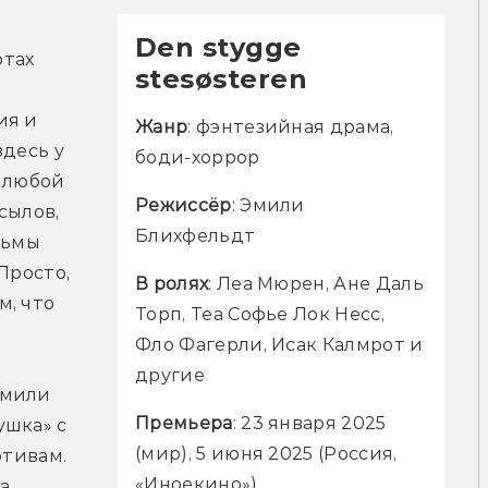
Den stygge
тах 
stesøsteren
я и 
Жанр
: фэнтезийная драма, 
десь у 
боди-хоррор
 любой 
Режиссёр
: Эмили 
ылов, 
Блихфельдт
ьмы 
росто, 
В ролях
: Леа Мюрен, Ане Даль 
, что 
Торп, Теа Софье Лок Несс, 
Фло Фагерли, Исак Калмрот и 
другие
мили 
Премьера
: 23 января 2025 
шка» с 
(мир), 5 июня 2025 (Россия, 
тивам. 
«Иноекино»)
, 