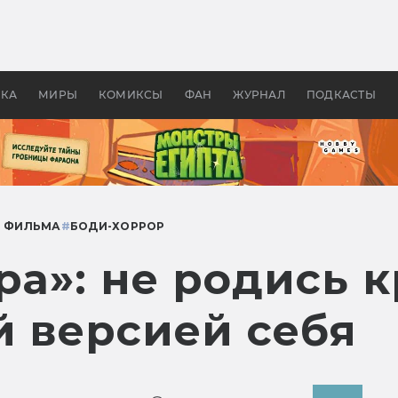
 фильмы смотреть в
Как создавались «Страшил
те 2026? В мире —
фильм, без которого не б
липсис, в России —
бы «Властелина колец»
ие комедии
УКА
МИРЫ
КОМИКСЫ
ФАН
ЖУРНАЛ
ПОДКАСТЫ
Р ФИЛЬМА
#
БОДИ-ХОРРОР
ра»: не родись 
й версией себя