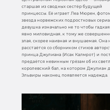
старшая из сводных сестёр будущей 
принцессы. Её играет Леа Мюрен, фотом
звезда норвежских подростковых сериало
девушка изначально не то чтобы гадкая 
явно миловидная, к тому же совершенно
злая, скорее наивная и внушаемая. Она н
расстаётся со сборником стихов авторст
принца Джулиана (Исак Калмрот) и пост
предаётся невинным грёзам об их светл
королевский бал, на котором Джулиан д
Эльвиры наконец появляется надежда. 