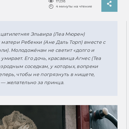
17238
4 минуты на чтение
цатилетняя Эльвира (Леа Мюрен) 
матери Ребекки (Ане Даль Торп) вместе с 
и). Молодожёнам не светит «долго и 
мирает. Его дочь, красавица Агнес (Теа 
зродным соседкам, у которых, вопреки 
еперь, чтобы не погрязнуть в нищете, 
 — желательно за принца.