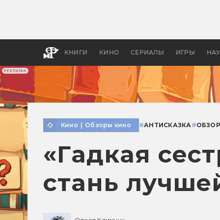
Какие
авгус
апока
детск
КНИГИ
КИНО
СЕРИАЛЫ
ИГРЫ
НА
РЕКЛАМА
Кино
|
Обзоры кино
#
АНТИСКАЗКА
#
ОБЗО
«Гадкая сест
стань лучше
Олеся Климчук