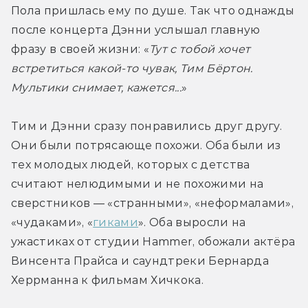
Пола пришлась ему по душе. Так что однажды 
после концерта Дэнни услышал главную 
фразу в своей жизни: «
Тут с тобой хочет 
встретиться какой-то чувак, Тим Бёртон. 
Мультики снимает, кажется...
»
Тим и Дэнни сразу понравились друг другу. 
Они были потрясающе похожи. Оба были из 
тех молодых людей, которых с детства 
считают нелюдимыми и не похожими на 
сверстников — «странными», «неформалами», 
«чудаками», «
гиками
». Оба выросли на 
ужастиках от студии Hammer, обожали актёра 
Винсента Прайса и саундтреки Бернарда 
Херрманна к фильмам Хичкока.