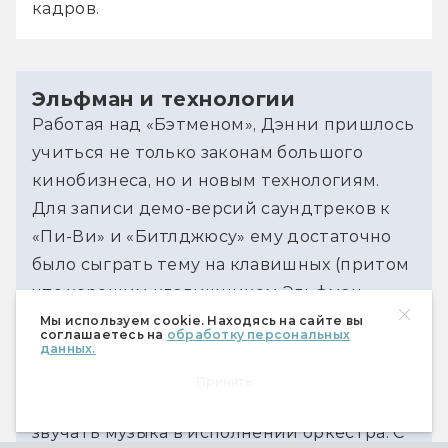
кадров.
Эльфман и технологии
Работая над «Бэтменом», Дэнни пришлось 
учиться не только законам большого 
кинобизнеса, но и новым технологиям. 
Для записи демо-версий саундтреков к 
«Пи-Ви» и «Битлджюсу» ему достаточно 
было сыграть тему на клавишных (притом 
что хорошим клавишником Эльфман 
никогда не был) и, если нужно, напеть 
Мы используем cookie. Находясь на сайте вы
соглашаетесь на
обработку персональных
мелодию. Здесь это не подходило. 
данных.
Эльфману нужны были демо-записи, 
Принять
дающие представление, как будет 
звучать музыка в исполнении оркестра. С 