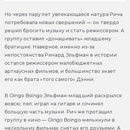
Но через пару лет увлекающаяся натура Рича 
потребовала новых свершений — он твёрдо 
решил бросить музыку и стать режиссёром. А 
группу оставил «донашивать» младшему 
братишке. Наверное, именно из-за 
непостоянства Ричард Эльфман в истории 
остался режиссёром малобюджетных 
артхаусных фильмов, и большинство знает 
его как брата «того самого» Дэнни.
В Oingo Boingo Эльфман-младший раскрылся 
вовсю: пел, играл на гитаре и сочинял 
большую часть музыки. Рич же протащил 
группу в кино — Oingo Boingo мелькнули в 
нескольких фильмах, снятых его друзьями. А 