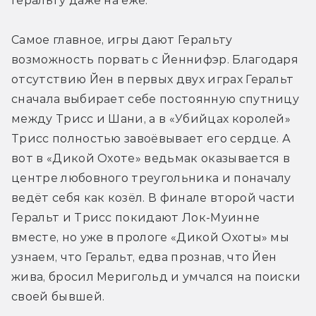
Геральту даже на еже.
Самое главное, игры дают Геральту 
возможность порвать с Йеннифэр. Благодаря 
отсутствию Йен в первых двух играх Геральт 
сначала выбирает себе постоянную спутницу 
между Трисс и Шани, а в «Убийцах королей» 
Трисс полностью завоёвывает его сердце. А 
вот в «Дикой Охоте» ведьмак оказывается в 
центре любовного треугольника и поначалу 
ведёт себя как козёл. В финале второй части 
Геральт и Трисс покидают Лок-Муинне 
вместе, но уже в прологе «Дикой Охоты» мы 
узнаем, что Геральт, едва прознав, что Йен 
жива, бросил Меригольд и умчался на поиски 
своей бывшей.