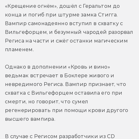
«Крещение огнём», дошёл с Геральтом до 
конца и погиб при штурме замка Стигга. 
Вампир самонадеянно вступил в схватку с 
Вильгефорцем, и безумный чародей разорвал 
Региса на части и сжёг останки магическим 
пламенем.
Однако в дополнении «Кровь и вино» 
ведьмак встречает в Боклере живого и 
невредимого Региса. Вампир признает, что 
схватка с Вильгефорцем оставила его при 
смерти, но говорит, что сумел 
регенерировать при помощи крови другого 
высшего вампира.
В случае с Регисом разработчики из CD 