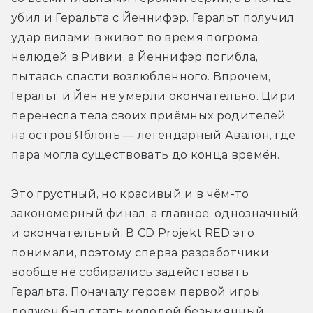
убил и Геральта с Йеннифэр. Геральт получил 
удар вилами в живот во время погрома 
нелюдей в Ривии, а Йеннифэр погибла, 
пытаясь спасти возлюбленного. Впрочем, 
Геральт и Йен не умерли окончательно. Цири 
перенесла тела своих приёмных родителей 
на остров Яблонь — легендарный Авалон, где 
пара могла существовать до конца времён.
Это грустный, но красивый и в чём-то 
закономерный финал, а главное, однозначный 
и окончательный. В CD Projekt RED это 
понимали, поэтому сперва разработчики 
вообще не собирались задействовать 
Геральта. Поначалу героем первой игры 
должен был стать молодой безымянный 