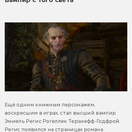
Ещё одним книжным персонажем, 
воскресшим в играх, стал высший вампир 
Эмиель Регис Рогеллек Терзиефф-Годфрой. 
Регис появился на страницах романа 