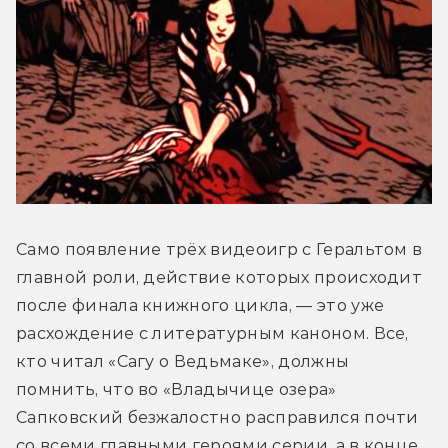
Само появление трёх видеоигр с Геральтом в 
главной роли, действие которых происходит 
после финала книжного цикла, — это уже 
расхождение с литературным каноном. Все, 
кто читал «Сагу о Ведьмаке», должны 
помнить, что во «Владычице озера» 
Сапковский безжалостно расправился почти 
со всеми главными героями серии, а в конце 