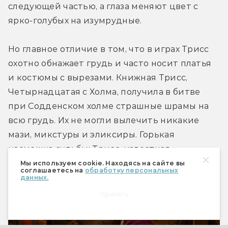
следующей частью, а глаза меняют цвет с 
ярко-голубых на изумрудные.
Но главное отличие в том, что в играх Трисс 
охотно обнажает грудь и часто носит платья 
и костюмы с вырезами. Книжная Трисс, 
Четырнадцатая с Холма, получила в битве 
при Содденском холме страшные шрамы на 
всю грудь. Их не могли вылечить никакие 
мази, микстуры и эликсиры. Горькая 
насмешка судьбы: Трисс, известная 
целительница, не могла прибегнуть к 
Мы используем cookie. Находясь на сайте вы
соглашаетесь на
обработку персональных
помощи лечебных чар из-за аллергии на 
данных.
магию.
Принять