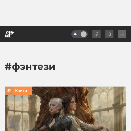
#
фэнтези
Книги