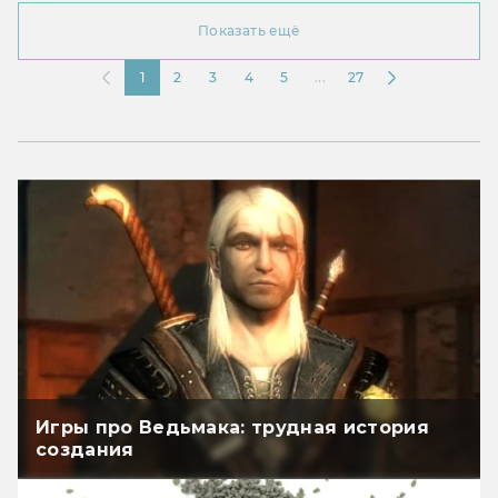
Показать ещё
1
2
3
4
5
...
27
Игры про Ведьмака: трудная история
создания