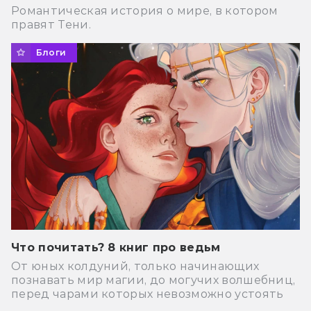
Романтическая история о мире, в котором
правят Тени.
Блоги
Что почитать? 8 книг про ведьм
От юных колдуний, только начинающих
познавать мир магии, до могучих волшебниц,
перед чарами которых невозможно устоять