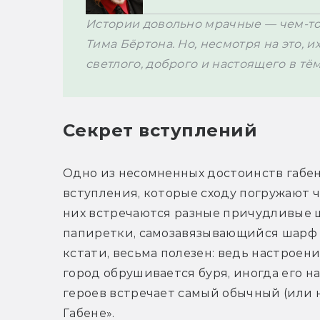
Истории довольно мрачные — чем-т
Тима Бёртона. Но, несмотря на это, и
светлого, доброго и настоящего в тё
Секрет вступлений
Одно из несомненных достоинств габен
вступления, которые сходу погружают чи
них встречаются
 разные причудливые 
папиретки, самозавязывающийся шарф 
кстати, весьма полезен: ведь
 настроени
город обрушивается буря, иногда его н
героев встречает самый обычный (или 
Габене».