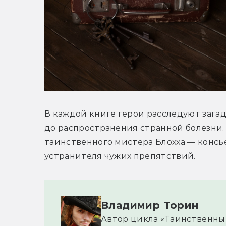
В каждой книге герои расследуют загад
до распространения странной болезни. 
таинственного мистера Блохха — консье
устранителя чужих препятствий.
Владимир Торин
Автор цикла 
«Таинственные