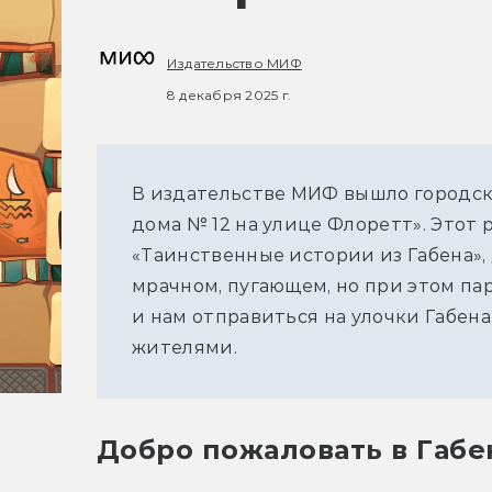
Издательство МИФ
8 декабря 2025 г.
В издательстве МИФ вышло городск
дома № 12 на улице Флоретт». Этот 
«Таинственные истории из Габена»,
мрачном, пугающем, но при этом па
и нам отправиться на улочки Габена
жителями. 
Добро пожаловать в Габе