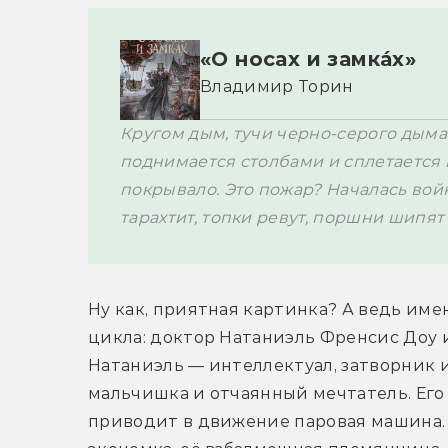
«О носах и замка́х»
Владимир Торин
Кругом дым, тучи черно-серого дыма.
поднимается столбами и сплетается
покрывало. Это пожар? Началась война
тарахтит, топки ревут, поршни шипя
Ну как, приятная картинка? А ведь име
цикла: доктор Натаниэль Френсис Доу и
Натаниэль — интеллектуал, затворник 
мальчишка и отчаянный мечтатель. Его ф
приводит в движение паровая машина. 