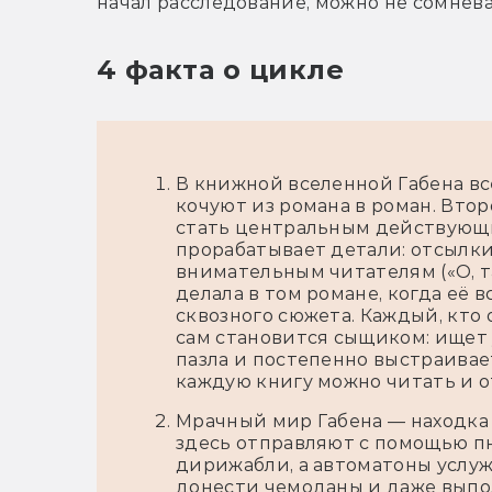
начал расследование, можно не сомнева
4 факта о цикле
В книжной вселенной Габена вс
кочуют из романа в роман. Вто
стать центральным действующ
прорабатывает детали: отсылки
внимательным читателям
(«О, 
делала в том романе, когда её 
сквозного сюжета. Каждый, кто
сам становится сыщиком: ищет
пазла и постепенно выстраивае
каждую книгу можно читать и о
Мрачный мир Габена
—
находка 
здесь отправляют с помощью п
дирижабли, а автоматоны услу
донести чемоданы и даже выпо