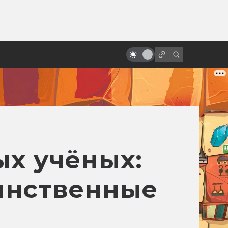
ы»:
ыло
За что мы любим кинокомпанию
A24 и её фильмы
х учёных:
инственные