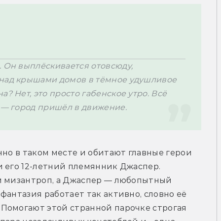
 Он выплёскивается отовсюду, 
 над крышами домов в тёмное удушливое 
? Нет, это просто габенское утро. Всё 
т — город пришёл в движение.
нно в таком месте и обитают главные герои 
 его 12-летний племянник Джаспер. 
и мизантроп, а Джаспер — любопытный 
антазия работает так активно, словно её 
Помогают этой странной парочке строгая 