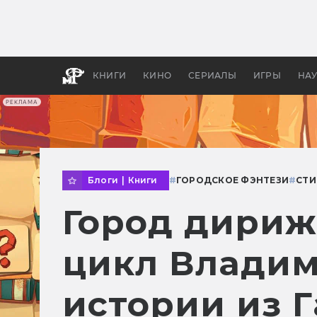
Какие
авгус
апока
детск
КНИГИ
КИНО
СЕРИАЛЫ
ИГРЫ
НА
РЕКЛАМА
Блоги
|
Книги
#
ГОРОДСКОЕ ФЭНТЕЗИ
#
СТ
Город дириж
цикл Владим
истории из 