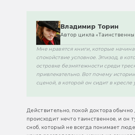
Владимир Торин
Автор цикла 
«Таинственные
Мне нравятся книги, которые начина
спокойствие условное. Эпизод, в кот
островке безмятежности среди треск
привлекательно. Вот почему истории
сценой, в которой он сидит в кресле 
Действительно, покой доктора обычно 
происходит нечто таинственное, и он ту
сноб, который не всегда понимает людей