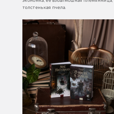
экономка, её взбалмошная племянница, п
толстенькая пчела.