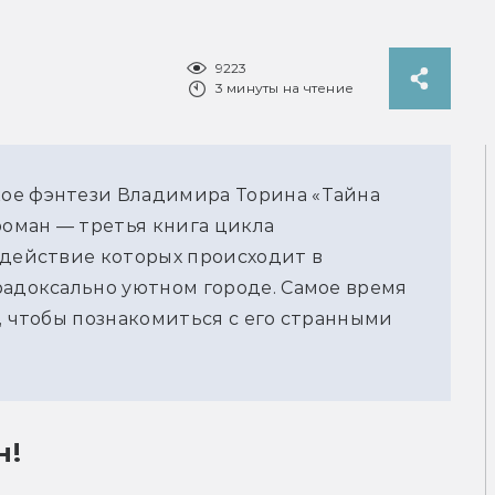
9223
3 минуты на чтение
ое фэнтези Владимира Торина «Тайна 
роман 
— 
третья книга цикла 
 действие которых происходит в 
радоксально уютном городе. Самое время 
, чтобы познакомиться с его странными 
н!