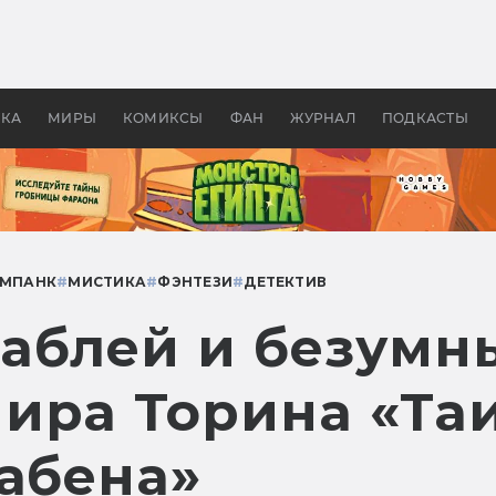
 фильмы смотреть в
Как создавались «Страшил
те 2026? В мире —
фильм, без которого не б
липсис, в России —
бы «Властелина колец»
ие комедии
УКА
МИРЫ
КОМИКСЫ
ФАН
ЖУРНАЛ
ПОДКАСТЫ
ИМПАНК
#
МИСТИКА
#
ФЭНТЕЗИ
#
ДЕТЕКТИВ
аблей и безумны
ира Торина «Та
Габена»