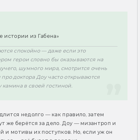
 истории из Габена»
ются спокойно 
— д
аже если это 
ором герои словно бы оказываются на 
учего, шумного мира, смотрится очень 
 про доктора Доу часто открываются 
у камина в своей гостиной.
длится недолго 
—
 как правило, затем 
т же берётся за дело. 
Доу 
— 
мизантроп и 
 и мотивы их поступков. Но, если уж он 