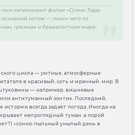
о они напоминают фильм 
«
Суини Тодд
»
х основной мотив 
— 
поиск чего-то 
мном, грязном и безжалостном мире. 
ского цикла — уютные, атмосферные 
тателя в красивый, хоть и мрачный, мир. В 
штуковины 
— 
например, 
вишневые 
или антитуманный зонтик. Последний, 
е истории всегда задаёт
 погода. Иногда на 
акрывает непроглядный туман, а порой 
нет?) «сонно-пыльный унылый день в 