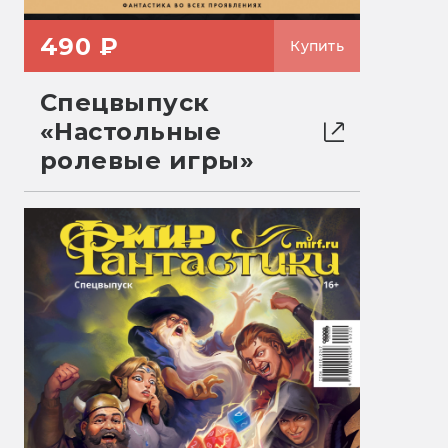
490 ₽
Купить
Спецвыпуск
«Настольные
ролевые игры»