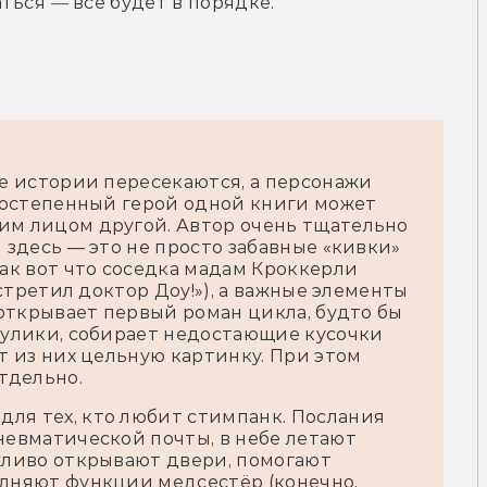
ться 
—
 всё будет в порядке.
е истории пересекаются, а персонажи
ростепенный герой одной книги может
им лицом другой. Автор
очень тщательно
 здесь — это не просто забавные
«кивки
»
так вот что соседка мадам Кроккерли
встретил доктор Доу!»), а важные элементы
 открывает первый роман цикла, будто бы
 улики, собирает недостающие кусочки
т из них цельную картинку. При этом
тдельно.
для тех, кто любит стимпанк. Послания
невматической почты, в небе летают
жливо открывают двери, помогают
лняют функции медсестёр (конечно,