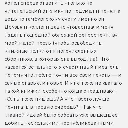
Хотел сперва ответить «только не 
читательский отклик», но подумал и понял: а 
ведь по гамбургскому счёту именно он. 
Друзья и коллеги давно уговаривали меня 
издать под одной обложкой ретроспективу 
моей малой прозы (
чтобы освободить 
книжные полки от многочисленных 
сборников, в которых она выходила
). Что 
касается остального, я счастливый писатель, 
потому что люблю почти все свои тексты — и 
самые старые, и новые. И мне тоже не хватало 
такой книжки, особенно когда спрашивают: 
«О, ты тоже пишешь? А что твоего лучше 
почитать в первую очередь?». Так что 
главной идеей было собрать уже вышедшее, 
добить несколькими неопубликованными 