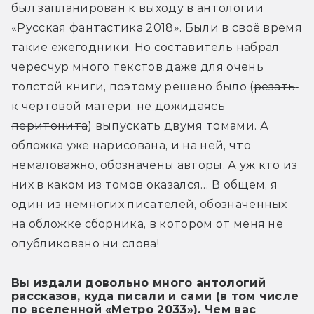
был запланирован к выходу в антологии 
«Русская фантастика 2018». Были в своё время 
такие ежегодники. Но составитель набрал 
чересчур много текстов даже для очень 
толстой книги, поэтому решено было (
резать 
к чертовой матери, не дожидаясь 
перитонита
) выпускать двумя томами. А 
обложка уже нарисована, и на ней, что 
немаловажно, обозначены авторы. А уж кто из 
них в каком из томов оказался… В общем, я 
один из немногих писателей, обозначенных 
на обложке сборника, в котором от меня не 
опубликовано ни слова!
Вы издали довольно много антологий
рассказов, куда писали и сами (в том числе
по вселенной «Метро 2033»). Чем вас