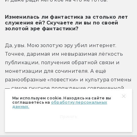
Изменилась ли фантастика за столько лет
служения ей? Скучаете ли вы по своей
золотой эре фантастики?
Да, увы. Мою золотую эру убил интернет. 
Точнее, даримая им невыразимая лёгкость 
публикации, получения обратной связи и 
монетизации для сочинителя. А ещё 
разнообразные «повестки» и культура отмены 
— самое гнусное порождение современной 
цивилизации.
Мы используем cookie. Находясь на сайте вы
соглашаетесь на
обработку персональных
данных.
Традиционный вопрос, который всегда
Принять
задают издателям. Бумажная книга
умирает?