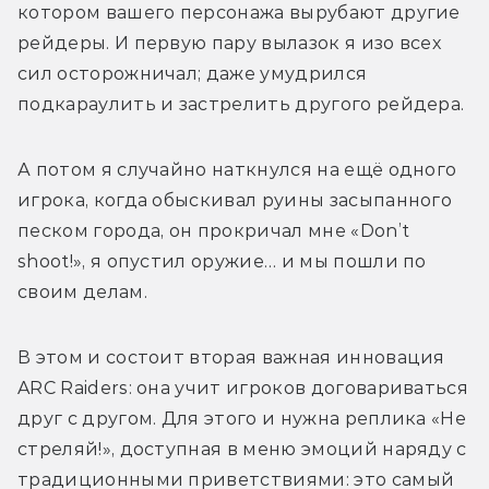
котором вашего персонажа вырубают другие 
рейдеры. И первую пару вылазок я изо всех 
сил осторожничал; даже умудрился 
подкараулить и застрелить другого рейдера.
А потом я случайно наткнулся на ещё одного 
игрока, когда обыскивал руины засыпанного 
песком города, он прокричал мне «Don’t 
shoot!», я опустил оружие… и мы пошли по 
своим делам.
В этом и состоит вторая важная инновация 
ARC Raiders: она учит игроков договариваться 
друг с другом. Для этого и нужна реплика «Не 
стреляй!», доступная в меню эмоций наряду с 
традиционными приветствиями: это самый 