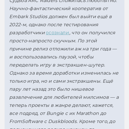
Судьба ARC Raiders сложилась любопытно. 
Научно-фантастический кооператив от 
Embark Studios должен был выйти ещё в 
2022-м, однако после тестирования 
разработчики 
осознали
, что он получился 
просто-напросто скучным. По этой 
причине релиз отложили аж на три года — 
и воспользовались паузой, чтобы 
переделать игру в экстракшен-шутер. 
Однако за время доработки изменилась не 
только игра, но и сами экстракшены. Ещё 
пару лет назад это было нишевое 
развлечение для любителей милсимов — а 
теперь проекты в жанре делают, кажется, 
все подряд, от Bungie с их Marathon до 
FromSoftware с Duskbloods. Кроме того, до 