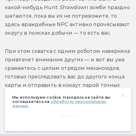
какой-нибудь Hunt: Showdown зомби праздно 
шатаются, пока вы их не потревожите, то 
здесь враждебные NPC активно прочёсывают 
округу в поисках добычи — то есть вас.
При этом схватка с одним роботом наверняка 
привлечёт внимание других — и вот вы уже 
сражаетесь с целым отрядом механоидов, 
готовых преследовать вас до другого конца 
карты и отправить в нокаут парой точных 
выстрелов. 
Мы используем cookie. Находясь на сайте вы
соглашаетесь на
обработку персональных
данных.
Попытки покинуть карту тоже не останутся 
Принять
незамеченными со стороны механоидов: на 
гудок прибывающего лифта или поезда 