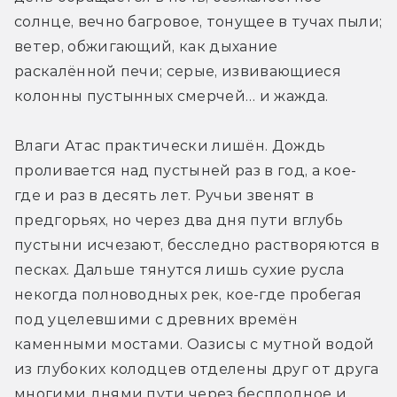
солнце, вечно багровое, тонущее в тучах пыли; 
ветер, обжигающий, как дыхание 
раскалённой печи; серые, извивающиеся 
колонны пустынных смерчей… и жажда.
Влаги Атас практически лишён. Дождь 
проливается над пустыней раз в год, а кое-
где и раз в десять лет. Ручьи звенят в 
предгорьях, но через два дня пути вглубь 
пустыни исчезают, бесследно растворяются в 
песках. Дальше тянутся лишь сухие русла 
некогда полноводных рек, кое-где пробегая 
под уцелевшими с древних времён 
каменными мостами. Оазисы с мутной водой 
из глубоких колодцев отделены друг от друга 
многими днями пути через бесплодное и 