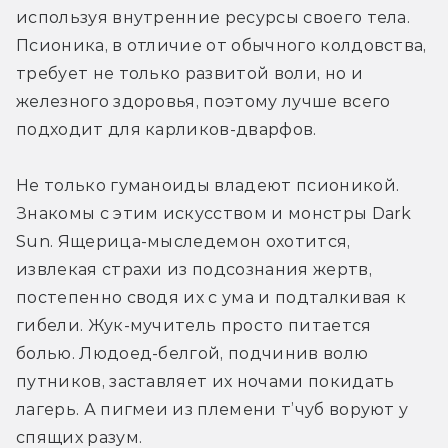
используя внутренние ресурсы своего тела. 
Псионика, в отличие от обычного колдовства, 
требует не только развитой воли, но и 
железного здоровья, поэтому лучше всего 
подходит для карликов-дварфов.
Не только гуманоиды владеют псионикой. 
Знакомы с этим искусством и монстры Dark 
Sun. Ящерица-мыследемон охотится, 
извлекая страхи из подсознания жертв, 
постепенно сводя их с ума и подталкивая к 
гибели. Жук-мучитель просто питается 
болью. Людоед-белгой, подчинив волю 
путников, заставляет их ночами покидать 
лагерь. А пигмеи из племени т’чуб воруют у 
спящих разум.