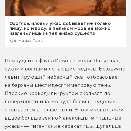
Охотясь, иловый ужас добывает не только
пищу, но и воду. В пыльном море её можно
извлечь лишь из тел живых существ
худ. Matias Tapia
Причудлива фауна Ильного моря. Парят над 
сухими волнами летающие медузы. Беззвучно 
левитирующий небесный скат отбрасывает 
на барханы шестидесятиметровую тень. 
Плоские крокодилы-руктои скользят по 
поверхности ила. Но куда больше чудовищ 
скрывается в толще пыли. Это и иловые змеи 
вдвое больше земной анаконды, и «пыльные 
ужасы» — гигантские каракатицы, щупальца 