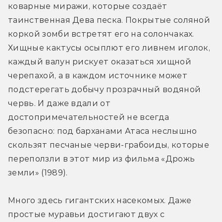
коварные миражи, которые создаёт 
таинственная Дева песка. Покрытые соляной 
коркой зомби встретят его на солончаках. 
Хищные кактусы осыплют его ливнем иголок, 
каждый валун рискует оказаться хищной 
черепахой, а в каждом источнике может 
подстерегать добычу прозрачный водяной 
червь. И даже вдали от 
достопримечательностей не всегда 
безопасно: под барханами Атаса неслышно 
скользят песчаные черви-грабоиды, которые 
переползли в этот мир из фильма «Дрожь 
земли» (1989).
Много здесь гигантских насекомых. Даже 
простые муравьи достигают двух с 