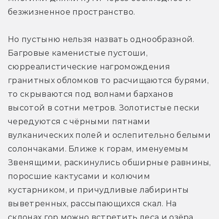
безжизненное пространство.
Но пустыню нельзя назвать однообразной. 
Багровые каменистые пустоши, 
сюрреалистические нагромождения 
гранитных обломков то расчищаются бурями, 
то скрываются под волнами барханов 
высотой в сотни метров. Золотистые пески 
чередуются с чёрными пятнами 
вулканических полей и ослепительно белыми 
солончаками. Ближе к горам, именуемым 
Звенящими, раскинулись обширные равнины, 
поросшие кактусами и колючим 
кустарником, и причудливые лабиринты 
выветренных, рассыпающихся скал. На 
склонах гор можно встретить леса и озёра.