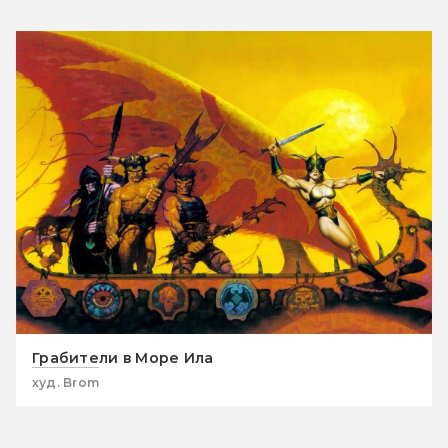
Грабители в Море Ила
худ. Brom