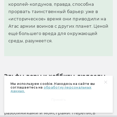
королей-колдунов, правда, способна
прорвать таинственный барьер: уже в
«историческое» время они приводили на
Атас армии воинов с других планет. Ценой
ещё большего вреда для окружающей
среды, разумеется.
Эльфы-воры и хоббиты-людоеды
Мы используем cookie. Находясь на сайте вы
соглашаетесь на
обработку персональных
Как и полагается продуманному 
данных.
фантастическому миру, Атас дик, бесплоден, 
Принять
но при этом густо населён. Причём не только 
разбойниками и монстрами. Перепись 