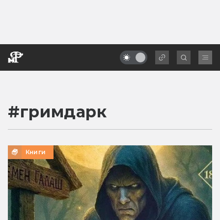
#
гримдарк
Книги