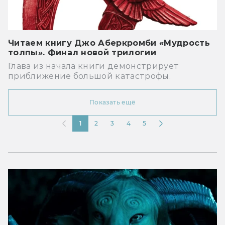
Читаем книгу Джо Аберкромби «Мудрость
толпы». Финал новой трилогии
Глава из начала книги демонстрирует
приближение большой катастрофы.
Показать ещё
1
2
3
4
5