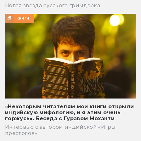
Новая звезда русского гримдарка
Книги
«Некоторым читателям мои книги открыли
индийскую мифологию, и я этим очень
горжусь». Беседа с Гуравом Моханти
Интервью с автором индийской «Игры
престолов»