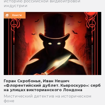
историю российской видеоигровой
индустрии
Книги
Горан Скробонья, Иван Нешич
«Флорентийский дублет. Кьяроскуро»: серб
на улицах викторианского Лондона
Мистический детектив на историческом
фоне