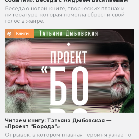
событий»: Беседа с Андреем Васильевым
Беседа о новой книге, творческих планах и
литературе, которая помогла обрести свой
голос в жанре.
Книги
Читаем книгу: Татьяна Дыбовская —
«Проект “Борода”»
Отрывок, в котором главная героиня узнаёт о