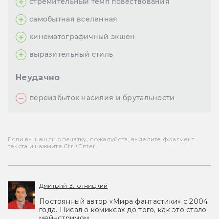
стремительный темп повествования
самобытная вселенная
кинематографичный экшен
выразительный стиль
Неудачно
переизбыток насилия и брутальности
Если вы нашли опечатку, пожалуйста, выделите фрагмент
текста и нажмите Ctrl+Enter.
Дмитрий Злотницкий
Постоянный автор «Мира фантастики» с 2004
года. Писал о комиксах до того, как это стало
мейнстримом.