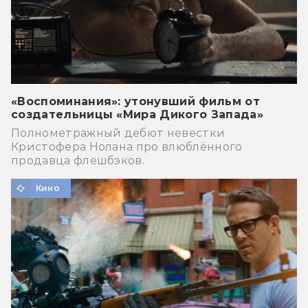
«Воспоминания»: утонувший фильм от
создательницы «Мира Дикого Запада»
Полнометражный дебют невестки
Кристофера Нолана про влюблённого
продавца флешбэков.
Кино