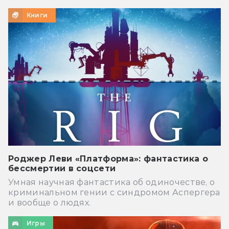
Книги
Роджер Леви «Платформа»: фантастика о
бессмертии в соцсети
Умная научная фантастика об одиночестве, о
криминальном гении с синдромом Аспергера
и вообще о людях.
Игры