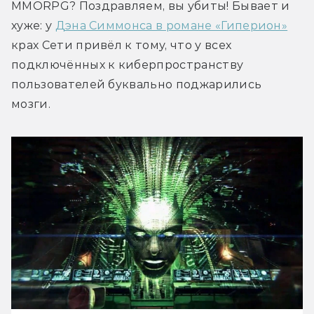
MMORPG? Поздравляем, вы убиты! Бывает и 
хуже: у 
Дэна Симмонса в романе «Гиперион»
крах Сети привёл к тому, что у всех 
подключённых к киберпространству 
пользователей буквально поджарились 
мозги.