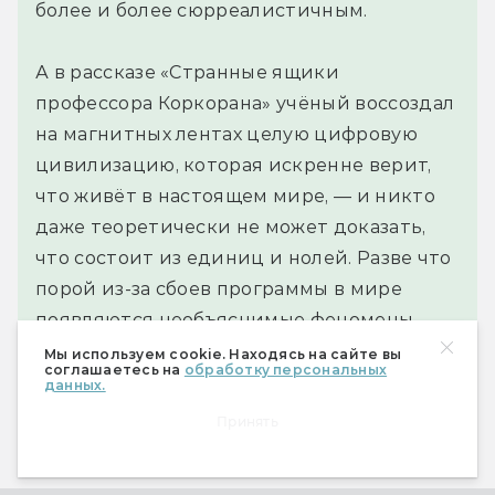
более и более сюрреалистичным.
А в рассказе «Странные ящики
профессора Коркорана» учёный воссоздал
на магнитных лентах целую цифровую
цивилизацию, которая искренне верит,
что живёт в настоящем мире, — и никто
даже теоретически не может доказать,
что состоит из единиц и нолей. Разве что
порой из-за сбоев программы в мире
появляются необъяснимые феномены —
дежа вю, полтергейсты, йети… Стоп, а про
Мы используем cookie. Находясь на сайте вы
соглашаетесь на
обработку персональных
какой мир мы говорили?
данных.
Принять