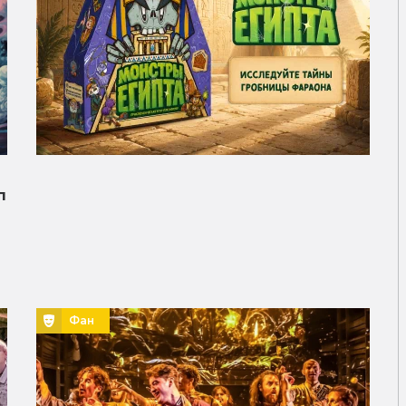
п
Фан