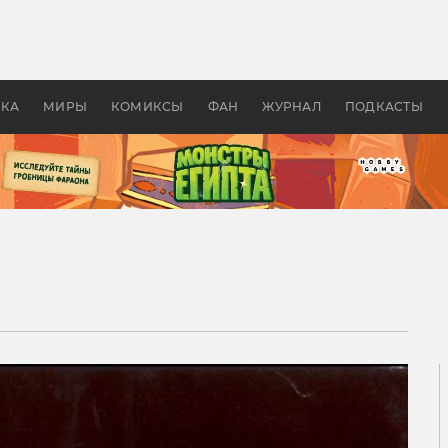
 фильмы смотреть в
Как создавались «Страшил
те 2026? В мире —
фильм, без которого не б
липсис, в России —
бы «Властелина колец»
ие комедии
УКА
МИРЫ
КОМИКСЫ
ФАН
ЖУРНАЛ
ПОДКАСТЫ