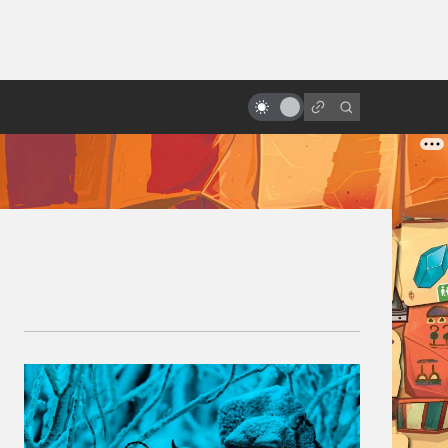
ы»:
ыло
«Вспомнить всё» Верховена:
трудная история создания