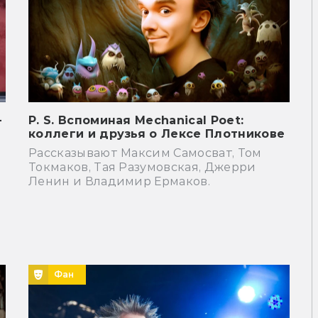
―
P. S. Вспоминая Mechanical Poet:
коллеги и друзья о Лексе Плотникове
Рассказывают Максим Самосват, Том
Токмаков, Тая Разумовская, Джерри
Ленин и Владимир Ермаков.
Фан