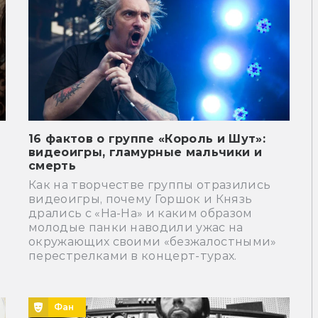
16 фактов о группе «Король и Шут»:
видеоигры, гламурные мальчики и
смерть
Как на творчестве группы отразились
видеоигры, почему Горшок и Князь
дрались с «На-На» и каким образом
молодые панки наводили ужас на
окружающих своими «безжалостными»
перестрелками в концерт-турах.
Фан