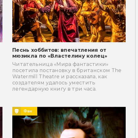
Песнь хоббитов: впечатления от
мюзикла по «Властелину колец»
Читательница «Мира фантастики»
посетила постановку в британском The
Watermill Theatre и рассказала, как
создателям удалось уместить
легендарную книгу в три часа.
Фан