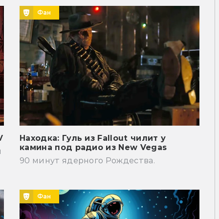
Фан
V
Находка: Гуль из Fallout чилит у
камина под радио из New Vegas
м
90 минут ядерного Рождества.
Фан