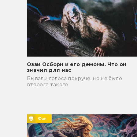
Оззи Осборн и его демоны. Что он
значил для нас
Бывали голоса покруче, но не было
второго такого.
Фан