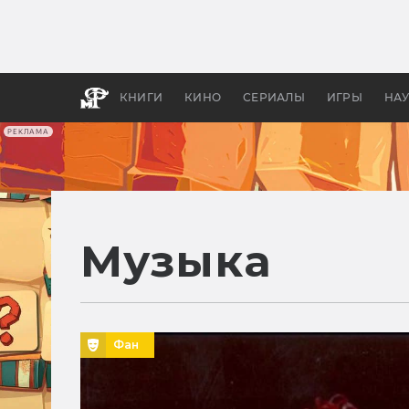
Какие
авгус
апока
детск
КНИГИ
КИНО
СЕРИАЛЫ
ИГРЫ
НА
РЕКЛАМА
Музыка
Фан