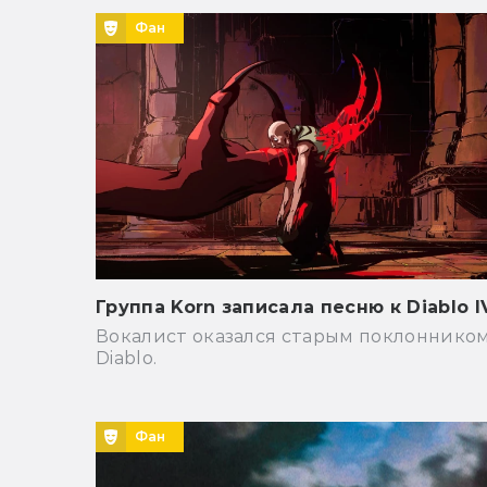
Фан
Группа Korn записала песню к Diablo I
Вокалист оказался старым поклоннико
Diablo.
Фан