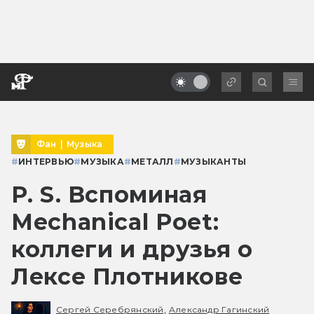
Фан
|
Музыка
#
ИНТЕРВЬЮ
#
МУЗЫКА
#
МЕТАЛЛ
#
МУЗЫКАНТЫ
P. S. Вспоминая
Mechanical Poet:
коллеги и друзья о
Лексе Плотникове
Сергей Серебрянский,
Александр Гагинский