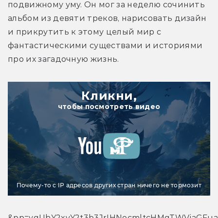
подвижному уму. Он мог за неделю сочинить 
альбом из девяти треков, нарисовать дизайн 
и прикрутить к этому целый мир с 
фантастическими существами и историями 
про их загадочную жизнь.
Кликни,
чтобы посмотреть видео
Почему-то с IP адресов других стран ничего не тормозит
&pp=ygUhY2xvY2t3b3JrIHNocmltcHMgTWVjaGF