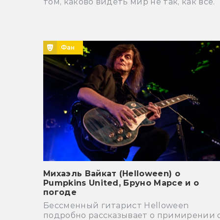
том, каково видеть мир не так, как все.
Фан
Михаэль Вайкат (Helloween) о
Pumpkins United, Бруно Марсе и о
погоде
Бессменный гитарист Helloween
подробно рассказывает о примирении 