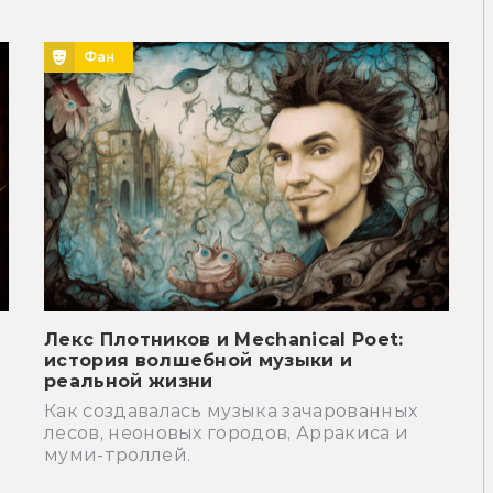
Фан
Лекс Плотников и Mechanical Poet:
е
история волшебной музыки и
реальной жизни
Как создавалась музыка зачарованных
лесов, неоновых городов, Арракиса и
муми-троллей.