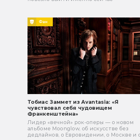
Фан
Тобиас Заммет из Avantasia: «Я
чувствовал себя чудовищем
Франкенштейна»
Лидер «вечной» рок-оперы — о новом
альбоме Moonglow, об искусстве без
дедлайнов, о Евровидении, о Москве и 