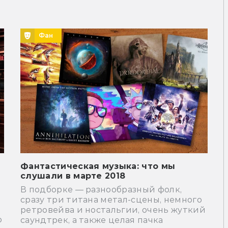
Фан
Фантастическая музыка: что мы
слушали в марте 2018
В подборке — разнообразный фолк,
сразу три титана метал-сцены, немного
ретровейва и ностальгии, очень жуткий
о
саундтрек, а также целая пачка