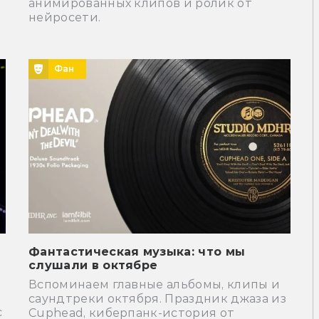
анимированных клипов и ролик от
нейросети.
Фан
Фантастическая музыка: что мы
слушали в октябре
Вспоминаем главные альбомы, клипы и
саундтреки октября. Праздник джаза из
с
Cuphead, киберпанк-история от