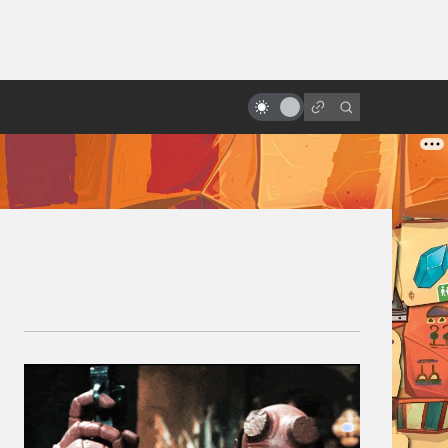
ы»:
Как Роджер Корман превратил
ыло
Эдгара По (и чуть-чуть
Лавкрафта) в своё готическое
кино