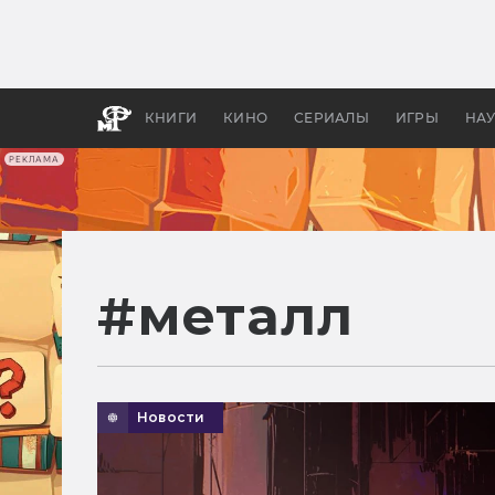
Какие
авгус
апока
детск
КНИГИ
КИНО
СЕРИАЛЫ
ИГРЫ
НА
РЕКЛАМА
#
металл
Новости