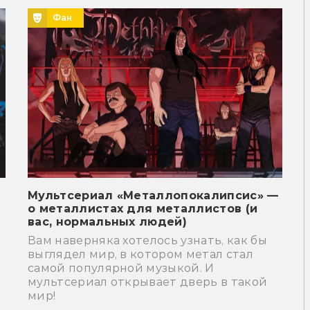
Фан
Мультсериал «Металлопокалипсис» ―
о металлистах для металлистов (и
вас, нормальных людей)
Вам наверняка хотелось узнать, как бы
выглядел мир, в котором метал стал
самой популярной музыкой. И
мультсериал открывает дверь в такой
мир!