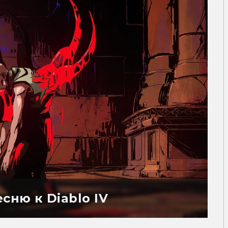
сню к Diablo IV