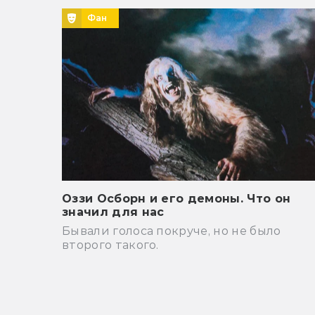
Фан
Оззи Осборн и его демоны. Что он
значил для нас
Бывали голоса покруче, но не было
второго такого.