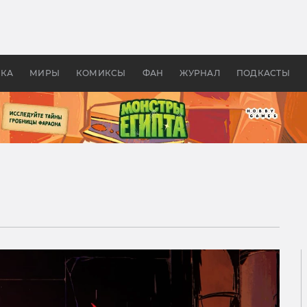
 фильмы смотреть в
Как создавались «Страшил
те 2026? В мире —
фильм, без которого не б
липсис, в России —
бы «Властелина колец»
ие комедии
УКА
МИРЫ
КОМИКСЫ
ФАН
ЖУРНАЛ
ПОДКАСТЫ