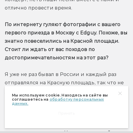
отлично провести время.
По интернету гуляют фотографии с вашего 
первого приезда в Москву с Edguy. Похоже, вы 
знатно повеселились на Красной площади. 
Стоит ли ждать от вас походов по 
достопримечательностям на этот раз?
Я уже не раз бывал в России и каждый раз 
отправлялся на Красную площадь, так что не 
уверен, что снова туда поеду. Когда 
Мы используем cookie. Находясь на сайте вы
приезжаешь куда-то впервые, ты всегда 
соглашаетесь на
обработку персональных
данных.
стремишься как можно лучше узнать это 
Принять
место. А в Москве столько красивых мест, 
можно просто завернуть за угол и наткнуться 
на что-то прекрасное. Но я уже не такой 