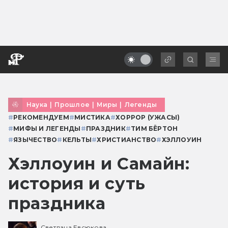
Наука
|
Прошлое
|
Миры
|
Легенды
#
РЕКОМЕНДУЕМ
#
МИСТИКА
#
ХОРРОР (УЖАСЫ)
#
МИФЫ И ЛЕГЕНДЫ
#
ПРАЗДНИК
#
ТИМ БЁРТОН
#
ЯЗЫЧЕСТВО
#
КЕЛЬТЫ
#
ХРИСТИАНСТВО
#
ХЭЛЛОУИН
Хэллоуин и Самайн:
история и суть
праздника
Светлана Евсюкова