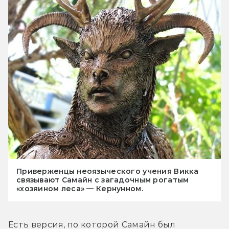
Приверженцы неоязыческого учения Викка
связывают Самайн с загадочным рогатым
«хозяином леса» — Кернунном.
Есть версия, по которой Самайн был 