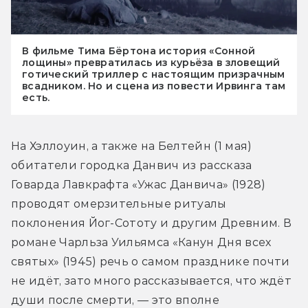
В фильме Тима Бёртона история «Сонной
лощины» превратилась из курьёза в зловещий
готический триллер с настоящим призрачным
всадником. Но и сцена из повести Ирвинга там
есть.
На Хэллоуин, а также на Белтейн (1 мая) 
обитатели городка Данвич из рассказа 
Говарда Лавкрафта «Ужас Данвича» (1928) 
проводят омерзительные ритуалы 
поклонения Йог-Сототу и другим Древним. В 
романе Чарльза Уильямса «Канун Дня всех 
святых» (1945) речь о самом празднике почти 
не идёт, зато много рассказывается, что ждёт 
души после смерти, — это вполне 