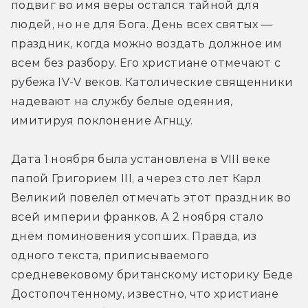
подвиг во имя веры остался тайной для 
людей, но не для Бога. День всех святых — 
праздник, когда можно воздать должное им 
всем без разбору. Его христиане отмечают с 
рубежа IV-V веков. Католические священники 
надевают на службу белые одеяния, 
имитируя поклонение Агнцу.
Дата 1 ноября была установлена в VIII веке 
папой Григорием III, а через сто лет Карл 
Великий повелел отмечать этот праздник во 
всей империи франков. А 2 ноября стало 
днём поминовения усопших. Правда, из 
одного текста, приписываемого 
средневековому британскому историку Беде 
Достопочтенному, известно, что христиане 