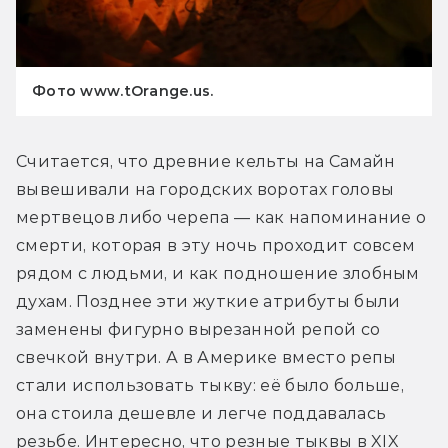
Фото www.tOrange.us.
Считается, что древние кельты на Самайн 
вывешивали на городских воротах головы 
мертвецов либо черепа — как напоминание о 
смерти, которая в эту ночь проходит совсем 
рядом с людьми, и как подношение злобным 
духам. Позднее эти жуткие атрибуты были 
заменены фигурно вырезанной репой со 
свечкой внутри. А в Америке вместо репы 
стали использовать тыкву: её было больше, 
она стоила дешевле и легче поддавалась 
резьбе. Интересно, что резные тыквы в XIX 