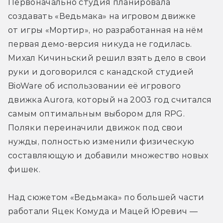
Первоначально студия планировала 
создавать «Ведьмака» на игровом движке 
от игры «Мортир», но разработанная на нём 
первая демо-версия никуда не годилась. 
Михал Кичиньский решил взять дело в свои 
руки и договорился с канадской студией 
BioWare об использовании её игрового 
движка Aurora, который на 2003 год считался 
самым оптимальным выбором для RPG. 
Поляки переиначили движок под свои 
нужды, полностью изменили физическую 
составляющую и добавили множество новых 
фишек.
Над сюжетом «Ведьмака» по большей части 
работали Яцек Комyда и Мaцей Юрeвич — 