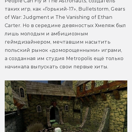
People Can Fly и The Astronauts, создатель 
таких игр, как «Горький-17», Bulletstorm, Gears 
of War: Judgment и The Vanishing of Ethan 
Carter. Но в середине девяностых Хмеляж был 
лишь молодым и амбициозным 
геймдизайнером, мечтавшим насытить 
польский рынок «доморощенными» играми, 
а созданная им студия Metropolis ещё только 
начинала выпускать свои первые хиты.