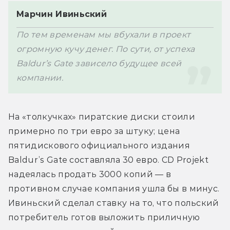
Марчин Ивиньский
По тем временам мы вбухали в проект 
огромную кучу денег. По сути, от успеха 
Baldur’s Gate зависело будущее всей 
компании.
На «толкучках» пиратские диски стоили 
примерно по три евро за штуку; цена 
пятидискового официального издания 
Baldur’s Gate составляла 30 евро. CD Projekt 
надеялась продать 3000 копий — в 
противном случае компания ушла бы в минус. 
Ивиньский сделал ставку на то, что польский 
потребитель готов выложить приличную 