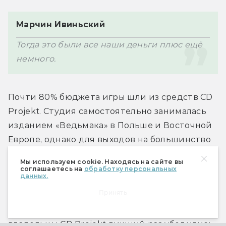
Марчин Ивиньский
Тогда это были все наши деньги плюс ещё 
немного.
Почти 80% бюджета игры шли из средств CD 
Projekt. Студия самостоятельно занималась 
изданием «Ведьмака» в Польше и Восточной 
Европе, однако для выходов на большинство 
международных рынков требовался 
Мы используем cookie. Находясь на сайте вы
сторонний издатель. В итоге изданием игры 
соглашаетесь на
обработку персональных
данных.
в Западной Европе и США занялась Atari, а в 
Принять
России — «Новый Диск». И, хотя наличие 
стороннего издателя было необходимо, 
владельцы CD Projekt лишний раз убедились, 