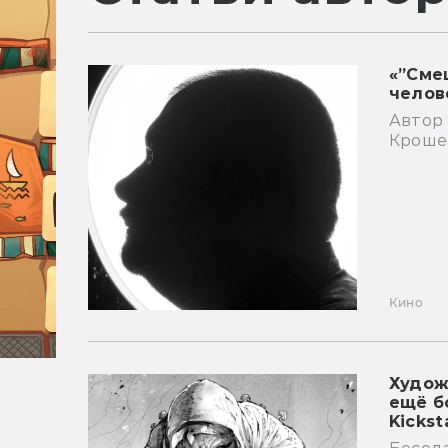
«”Сме
челов
Автор 
Кроше
Кино
Худож
ещё б
Kickst