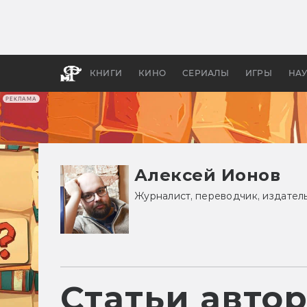
Какие
авгус
апока
детск
КНИГИ
КИНО
СЕРИАЛЫ
ИГРЫ
НА
РЕКЛАМА
Алексей Ионов
Журналист, переводчик, издатель
Статьи авто