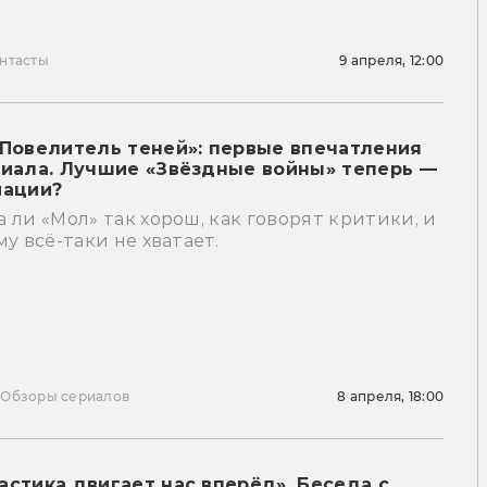
нтасты
9 апреля, 12:00
 Повелитель теней»: первые впечатления
риала. Лучшие «Звёздные войны» теперь —
мации?
 ли «Мол» так хорош, как говорят критики, и
му всё-таки не хватает.
ы
Обзоры сериалов
8 апреля, 18:00
астика двигает нас вперёд». Беседа с