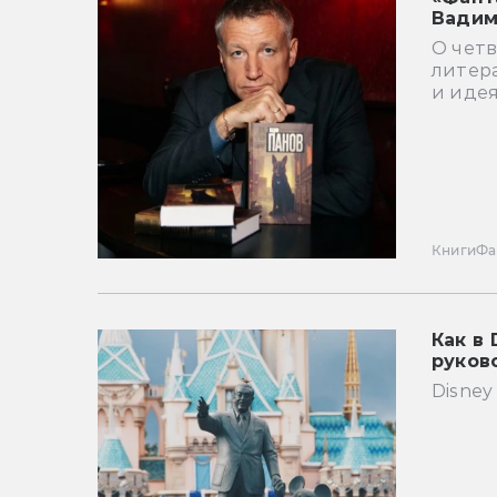
Вадим
О чет
литера
и идея
Книги
Фа
Как в 
руков
Disney