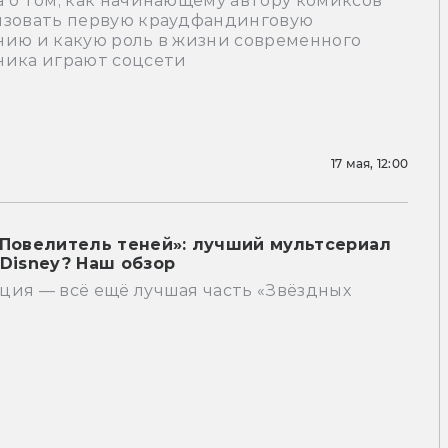
 о том, как начинающему автору комиксов
изовать первую краудфандинговую
нию и какую роль в жизни современного
ника играют соцсети
17 мая, 12:00
 Повелитель теней»: лучший мультсериал
 Disney? Наш обзор
ция — всё ещё лучшая часть «Звёздных