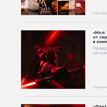
Книги
Фа
«Мол:
от се
в ани
Правда
чего е
Сериал
«Фант