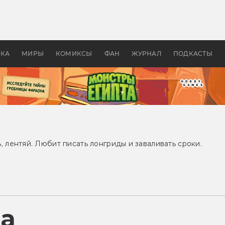
 фильмы смотреть в
Как создавались «Страшил
те 2026? В мире —
фильм, без которого не б
липсис, в России —
бы «Властелина колец»
ие комедии
УКА
МИРЫ
КОМИКСЫ
ФАН
ЖУРНАЛ
ПОДКАСТЫ
, лентяй. Любит писать лонгриды и заваливать сроки.
ра