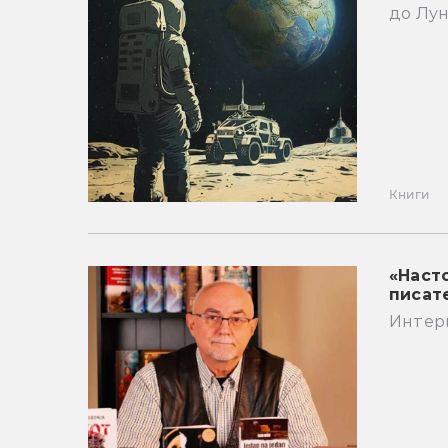
до Лун
Книги
«Наст
писат
Интер