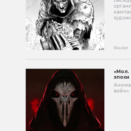
Беседа
орган
кампа
худож
Фан
Арт
«Мол.
эпохи
Анима
войн».