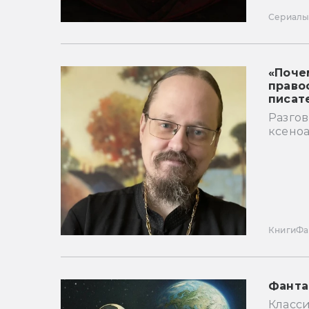
Сериал
«Поче
право
писат
Разго
ксеноа
Книги
Фа
Фанта
Класс