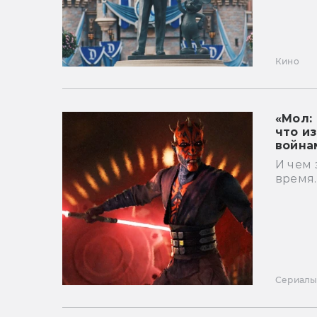
Кино
«Мол:
что и
война
И чем
время.
Сериал