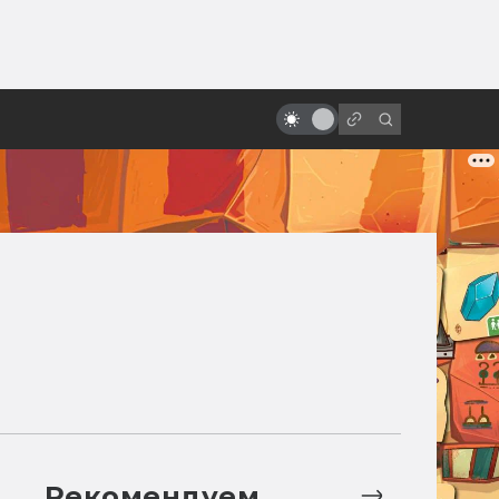
ы»:
ыло
5 лучших фильмов о вампирах
Рекомендуем