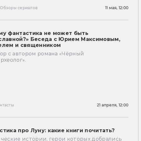
ы
Обзоры сериалов
11 мая, 12:00
му фантастика не может быть
славной?» Беседа с Юрием Максимовым,
елем и священником
вор с автором романа «Чёрный
рхеолог».
нтасты
21 апреля, 12:00
стика про Луну: какие книги почитать?
ические истории, герои которых добрались