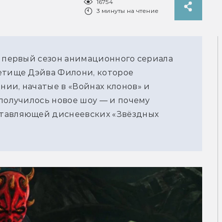
16754
3 минуты на чтение
у первый сезон анимационного сериала 
етище Дэйва Филони, которое 
ии, начатые в «Войнах клонов» и 
получилось новое шоу — и почему 
тавляющей диснеевских «Звёздных 