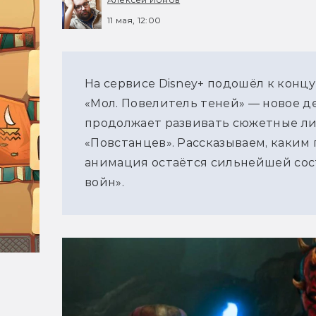
11 мая, 12:00
На сервисе Disney+ подошёл к конц
«Мол. Повелитель теней» — новое д
продолжает развивать сюжетные лин
«Повстанцев». Рассказываем, каким 
анимация остаётся сильнейшей сос
войн».