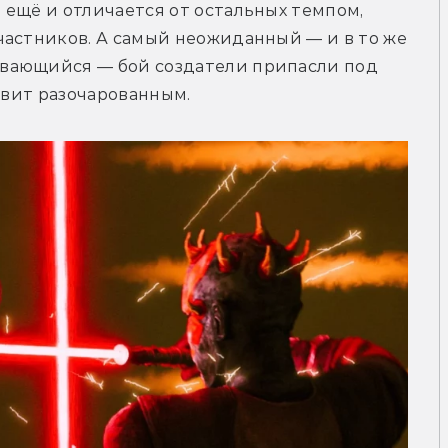
ещё и отличается от остальных темпом, 
астников. А самый неожиданный — и в то же 
вающийся — бой создатели припасли под 
авит разочарованным. 