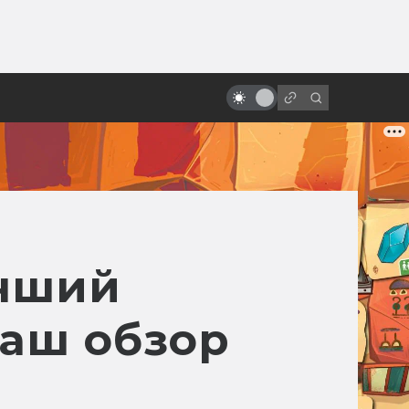
от
Лучшие исекаи в кино и
сериалах Азии
учший
Наш обзор