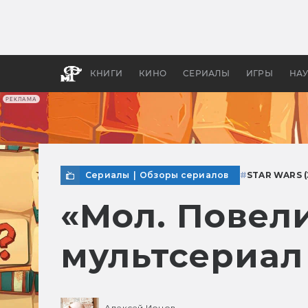
Как с
фильм
бы «В
КНИГИ
КИНО
СЕРИАЛЫ
ИГРЫ
НА
РЕКЛАМА
Сериалы
|
Обзоры сериалов
#
STAR WARS 
«Мол. Повел
мультсериал
Алексей Ионов