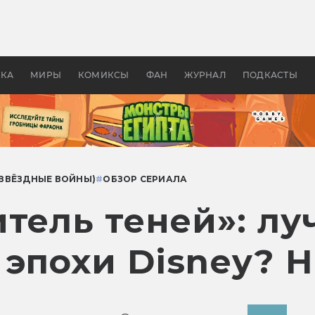
оздавались «Страшилы»:
«Одиссея» Нолана: что эт
, без которого не было
фильм сделал с Гомером и
ластелина колец»
Древней Грецией
УКА
МИРЫ
КОМИКСЫ
ФАН
ЖУРНАЛ
ПОДКАСТЫ
(ЗВЁЗДНЫЕ ВОЙНЫ)
#
ОБЗОР СЕРИАЛА
итель теней»: л
 эпохи Disney? 