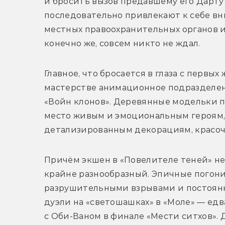
и бросить вызов предавшему его Дарту 
последовательно привлекают к себе вн
местных правоохранительных органов и
конечно же, совсем никто не ждал. 
Главное, что бросается в глаза с первых
мастерстве анимационное подразделени
«Войн клонов». Деревянные модельки п
место живым и эмоциональным героям,
детализированным декорациям, красоч
Причём экшен в «Повелителе теней» не
крайне разнообразный. Эпичные погони
разрушительными взрывами и постоянн
дуэли на «светошашках» в «Моле» — едв
с Оби-Ваном в финале «Мести ситхов». Д