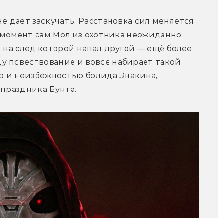
е даёт заскучать. Расстановка сил меняется 
о момент сам Мол из охотника неожиданно 
 на след которой напал другой — ещё более 
у повествование и вовсе набирает такой 
ью и неизбежностью болида Энакина, 
 праздника Бунта.