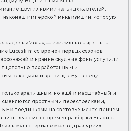
Сидиусу. Но действия Мола 
имание других криминальных картелей, 
, наконец, имперской инквизиции, которую, 
 же кадров «Мола», — как сильно выросло в 
е Lucasfilm со времён первых сезонов 
ерсонажей и крайне скудные фоны уступили 
 тщательно проработанным и 
ным локациям и зрелищному экшену. 
 только зрелищный, но ещё и масштабный и 
 сменяются яростными перестрелками, 
ыми поединками на световых мечах, причём 
а ли не лучшие со времён разборки Энакина 
рак в мультсериале много, драк ярких, 