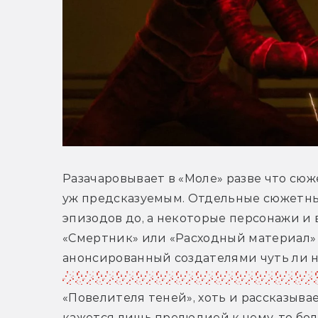
Разачаровывает в «Моле» разве что сю
уж предсказуемым. Отдельные сюжетные
эпизодов до, а некоторые персонажи и в
«Смертник» или «Расходный материал» 
анонсированный создателями чуть ли н
за тридцать секунд до финальных титр
«Повелителя теней», хоть и рассказыва
кажется лишь прелюдией к чему-то бол