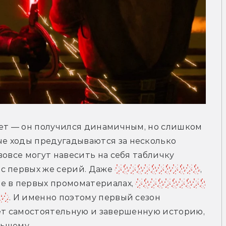
жет — он получился динамичным, но слишком 
 ходы предугадываются за несколько 
овсе могут навесить на себя табличку 
с первых же серий. Даже 
союз Мола и Девон
, 
е в первых промоматериалах, 
случился лишь 
ов
. И именно поэтому первый сезон 
ет самостоятельную и завершенную историю, 
ьшему. 