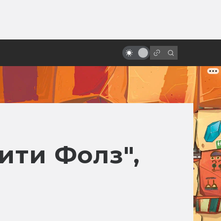
от
Через вселенные: как работают
Фил Лорд и Кристофер Миллер
ити Фолз",