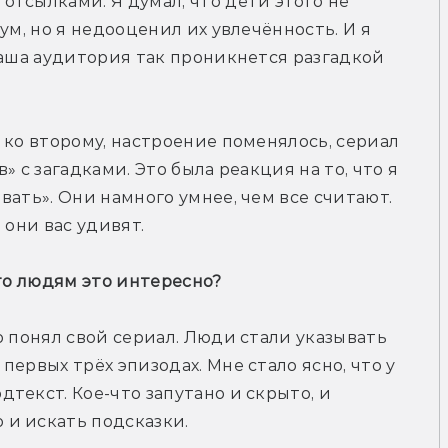
тсылками. Я думал, что дети этого не 
ум, но я недооценил их увлечённость. И я 
наша аудитория так проникнется разгадкой 
 ко второму, настроение поменялось, сериал 
 с загадками. Это была реакция на то, что я 
ать». Они намного умнее, чем все считают. 
 они вас удивят.
что людям это интересно?
 понял свой сериал. Люди стали указывать 
ервых трёх эпизодах. Мне стало ясно, что у 
екст. Кое-что запутано и скрыто, и 
и искать подсказки.