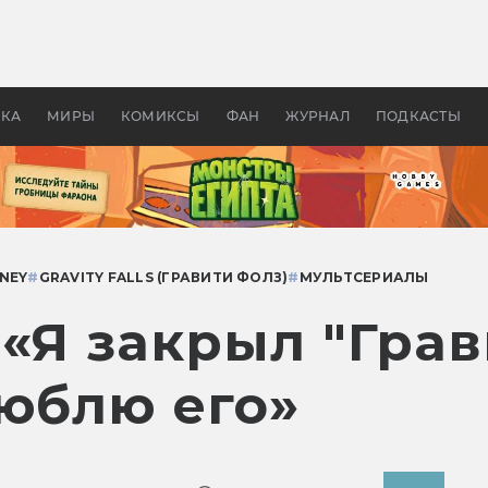
оздавались «Страшилы»:
«Одиссея» Нолана: что эт
, без которого не было
фильм сделал с Гомером и
ластелина колец»
Древней Грецией
УКА
МИРЫ
КОМИКСЫ
ФАН
ЖУРНАЛ
ПОДКАСТЫ
SNEY
#
GRAVITY FALLS (ГРАВИТИ ФОЛЗ)
#
МУЛЬТСЕРИАЛЫ
«Я закрыл "Грав
люблю его»