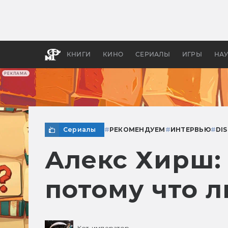
Как с
фильм
бы «В
КНИГИ
КИНО
СЕРИАЛЫ
ИГРЫ
НА
РЕКЛАМА
Сериалы
#
РЕКОМЕНДУЕМ
#
ИНТЕРВЬЮ
#
DI
Алекс Хирш: 
потому что 
Кот-император