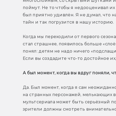
многослойным, со скрытыми шутками и о
поймут. Не то чтобы я недооценивал их 
был приятно удивлён. Я не думал, что 
тайн и так погрузится в нашу историю.
Когда мы переходили от первого сезона
стал страшнее, появилось больше «слоёв»
понял: детям не надо ничего «подслащив
Если вы создадите что-то достойное их,
А был момент, когда вы вдруг поняли, 
Да. Был момент, когда я сам неожиданно
на странных персонажей, мелькающих в п
мультсериала может быть серьёзный подт
зрители должны смотреть внимательно 