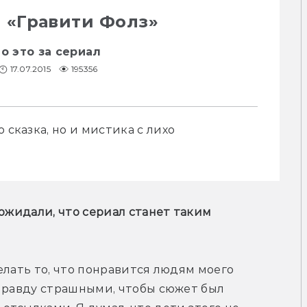
 «Гравити Фолз»
то это за сериал
17.07.2015
195356
 сказка, но и мистика с лихо 
ожидали, что сериал станет таким 
делать то, что понравится людям моего 
правду страшными, чтобы сюжет был 