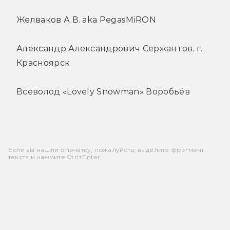
Желваков А.В. aka PegasMiRON
Александр Александрович Сержантов, г.
Красноярск
Всеволод «Lovely Snowman» Воробьёв
Если вы нашли опечатку, пожалуйста, выделите фрагмент
текста и нажмите Ctrl+Enter.