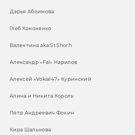
Дарья Абоимова
Глеб Кононенко
Валентина aka St.Shorh
Александр «Fal» Нарилов
Алексей «Vokial47» Куринский
Алина и Никита Король
Пётр Андреевич Фокин
Кира Шальнова