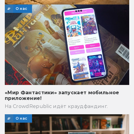
О нас
«Мир Фантастики» запускает мобильное
приложение!
На CrowdRepublic идёт краудфандинг.
О нас