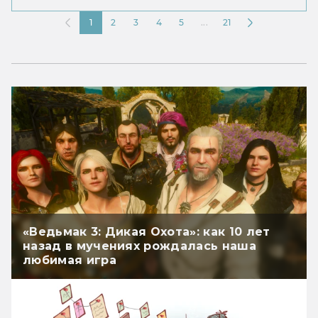
1
2
3
4
5
...
21
«Ведьмак 3: Дикая Охота»: как 10 лет
назад в мучениях рождалась наша
любимая игра