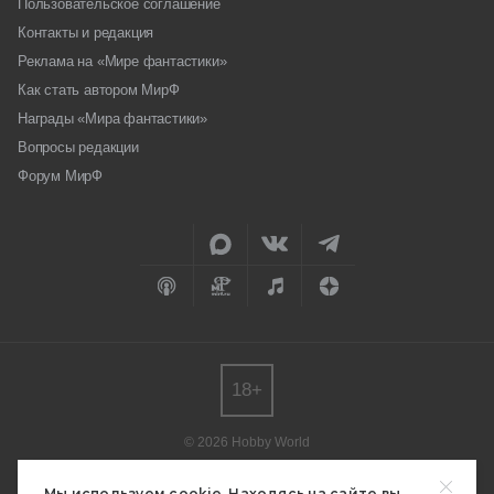
Пользовательское соглашение
Контакты и редакция
Реклама на «Мире фантастики»
Как стать автором МирФ
Награды «Мира фантастики»
Вопросы редакции
Форум МирФ
18+
© 2026 Hobby World
Любое использование материалов допускается только с согласия
редакции.
Мы используем cookie. Находясь на сайте вы