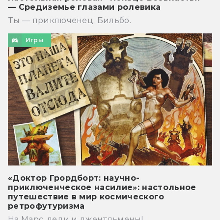
— Средиземье глазами ролевика
Ты — приключенец, Бильбо.
Игры
«Доктор Грордборт: научно-
приключенческое насилие»: настольное
путешествие в мир космического
ретрофутуризма
На Марс, леди и джентльмены!