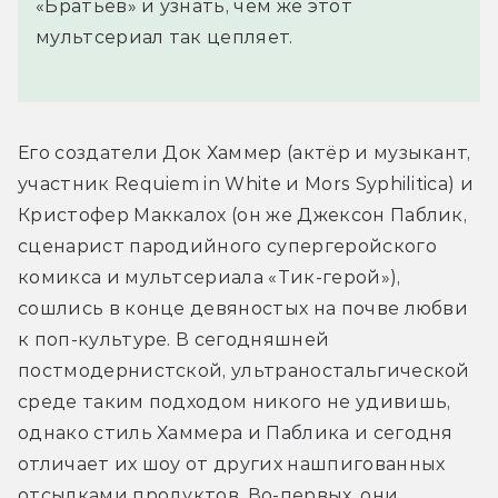
«Братьев» и узнать, чем же этот
мультсериал так цепляет.
Его создатели Док Хаммер (актёр и музыкант, 
участник Requiem in White и Mors Syphilitica) и 
Кристофер Маккалох (он же Джексон Паблик, 
сценарист пародийного супергеройского 
комикса и мультсериала «Тик-герой»), 
сошлись в конце девяностых на почве любви 
к поп-культуре. В сегодняшней 
постмодернистской, ультраностальгической 
среде таким подходом никого не удивишь, 
однако стиль Хаммера и Паблика и сегодня 
отличает их шоу от других нашпигованных 
отсылками продуктов. Во-первых, они 