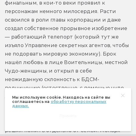
финальным, в кои-то веки проявил к 
персонажам немного милосердия. Расти 
освоился в роли главы корпорации и даже 
создал собственное прорывное изобретение 
— работающий телепорт (который тут же 
изъяло Управление секретных агентов, чтобы 
не подорвать мировую экономику). Брок 
нашёл любовь в лице Воительницы, местной 
Чудо-женщины, и открыл в себе 
неожиданную склонность к БДСМ-
подчинению (естественно, с помощью чудо-
лассо!). Дин занялся учёбой в университете, 
Мы используем cookie. Находясь на сайте вы
соглашаетесь на
обработку персональных
Хэнк завоевал расположение дочери Кита, 
данных.
главного нью-йоркского суперзлодея, но 
Принять
понял, что ещё недостаточно повзрослел, и 
решил пожить отдельно от семьи. Монарх 