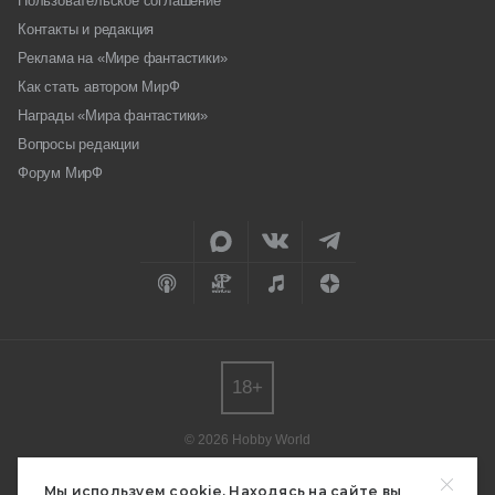
Пользовательское соглашение
Контакты и редакция
Реклама на «Мире фантастики»
Как стать автором МирФ
Награды «Мира фантастики»
Вопросы редакции
Форум МирФ
18+
© 2026 Hobby World
Любое использование материалов допускается только с согласия
редакции.
Мы используем cookie. Находясь на сайте вы