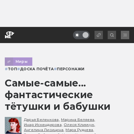
Миры
#
ТОП
#
ДОСКА ПОЧЁТА
#
ПЕРСОНАЖИ
Самые-самые...
фантастические
тётушки и бабушки
Дарья Беленкова,
Марина Беляева,
Инар Искендирова,
Олеся Климчук,
Ангелина Лисицина,
Мара Руднева,