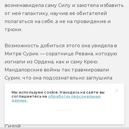
возненавидела саму Силу и захотела избавить 
от неё галактику, научив её обитателей 
полагаться на себя, а не на провидение и 
трюки.
Возможность добиться этого она увидела в 
Митре Сурик — соратнице Ревана, которую 
изгнали из Ордена, как и саму Крею. 
Мандалорские войны так травмировали 
Сурик, что она подсознательно заглушила 
свою связь с Силой. Крея распознала рану в 
Мы используем cookie. Находясь на сайте вы
самой Силе и решила с помощью Сурик 
соглашаетесь на
обработку персональных
данных.
избавиться от джедаев, ситхов и от Силы с её 
непознаваемой волей. Она стала обучать 
Принять
Сурик, помогая ей вновь обрести связь с 