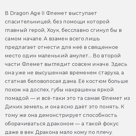
В Dragon Age II Флемет выступает 
спасительницей, без помощи которой 
главный герой, Хоук, бесславно сгинул бы в 
самом начале. А взамен всего лишь 
предлагает отнести для неё в священное 
место один маленький амулет… Во второй 
части Флемет выглядит совсем иначе. Здесь 
она уже не высушенная временем старуха, а 
статная беловолосая дама. Её костюм больше 
похож на доспех, губы накрашены яркой 
помадой — и всё-таки это та самая Флемет из 
Диких земель, и она ясно даёт это понять. К 
тому же она демонстрирует способность 
оборачиваться драконом — а такой фокус 
даже в век Дракона мало кому по плечу.