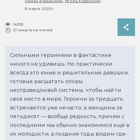
Роман Файницкий,
Игорь Хованский
8 марта 2025 г.
14355
21 минута на чтение
Сильными героинями в фантастике 
никого не удивишь. Но практически 
всегда это юные и решительные девушки, 
готовые расшатать опоры 
несправедливой системы, чтобы найти 
своё место в мире. Героини за тридцать 
встречаются уже нечасто, а женщины за 
пятьдесят — вообще редкость, причём с 
последними мы обычно знакомимся ещё в 
их молодости, а поздние годы видим где-