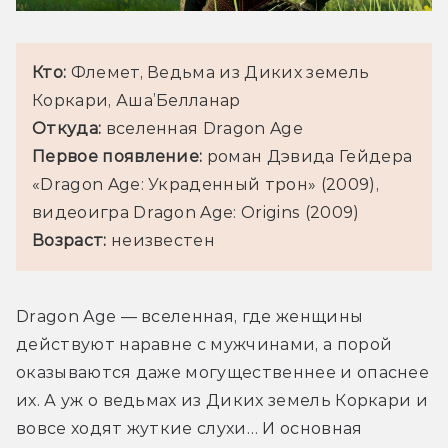
Кто: 
Флемет, Ведьма из Диких земель 
Коркари, Аша’Белланар
Откуда: 
вселенная Dragon Age 
Первое появление:
 роман Дэвида Гейдера 
«Dragon Age: Украденный трон» (2009), 
видеоигра Dragon Age: Origins (2009)
Возраст: 
неизвестен 
Dragon Age — вселенная, где женщины 
действуют наравне с мужчинами, а порой 
оказываются даже могущественнее и опаснее 
их. А уж о ведьмах из Диких земель Коркари и 
вовсе ходят жуткие слухи… И основная 