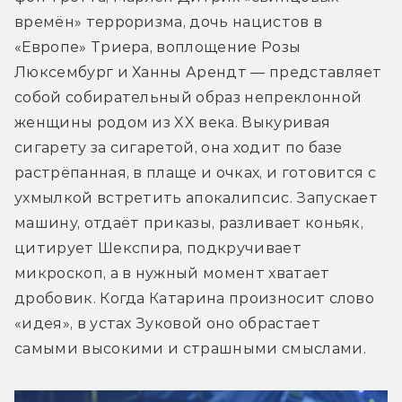
времён» терроризма, дочь нацистов в 
«Европе» Триера, воплощение Розы 
Люксембург и Ханны Арендт — представляет 
собой собирательный образ непреклонной 
женщины родом из XX века. Выкуривая 
сигарету за сигаретой, она ходит по базе 
растрёпанная, в плаще и очках, и готовится с 
ухмылкой встретить апокалипсис. Запускает 
машину, отдаёт приказы, разливает коньяк, 
цитирует Шекспира, подкручивает 
микроскоп, а в нужный момент хватает 
дробовик. Когда Катарина произносит слово 
«идея», в устах Зуковой оно обрастает 
самыми высокими и страшными смыслами.