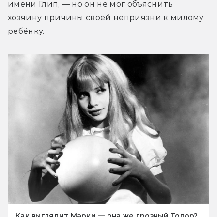
имени Глип, — но он не мог объяснить 
хозяину причины своей неприязни к милому 
ребёнку.
Как выглядит Марки — она же грозный Топор?