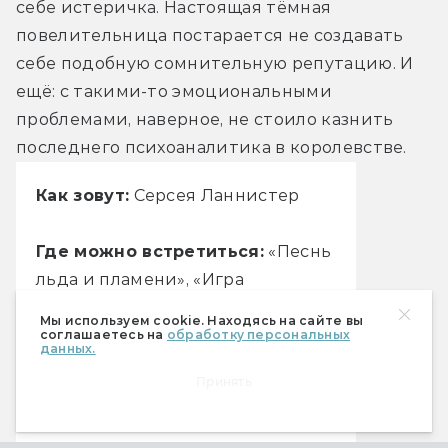
себе истеричка. Настоящая тёмная 
повелительница постарается не создавать 
себе подобную сомнительную репутацию. И 
ещё: с такими-то эмоциональными 
проблемами, наверное, не стоило казнить 
последнего психоаналитика в королевстве.
Как зовут:
Серсея Ланнистер
Где можно встретиться:
«Песнь
льда и пламени», «Игра
престолов»
Мы используем cookie. Находясь на сайте вы
соглашаетесь на
обработку персональных
данных.
Кто познакомил:
Джордж
Принять
Мартин