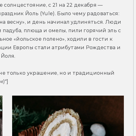
 солнцестояние, с 21 на 22 декабря — 
аздник Йоль (Yule). Было чему радоваться: 
на весну», и день начинал удлиняться. Люди 
адуба, плюща и омелы, пили горячий эль с 
ное «йольское полено», ходили в гости к 
ации Европы стали атрибутами Рождества и 
 Йоля.
 не только украшение, но и традиционный 
)"]