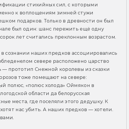
ификации стихийных сил, с которыми 
менно к воплощениям зимней стужи 
ешком подарков. Только в древности он был 
енале был один: шанс пережить ещё одну 
 сорок лет считались преклонным возрастом.
нь в сознании наших предков ассоциировались 
обледенелом севере расположено царство 
ь — прототип Снежной королевы из сказки 
розов тоже помещают на севере: 
ый полюс, «полюс холода» Оймякон в 
огодской области да белорусская 
ые места, где поселяли этого дедушку. К 
отят нас убить. А наших предков — хотели. 
твами.