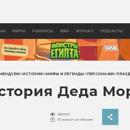
оздавались «Страшилы»:
«Одиссея» Нолана: что эт
, без которого не было
фильм сделал с Гомером и
ластелина колец»
Древней Грецией
УКА
МИРЫ
КОМИКСЫ
ФАН
ЖУРНАЛ
ПОДКАСТЫ
МЕНДУЕМ
#
ИСТОРИЯ
#
МИФЫ И ЛЕГЕНДЫ
#
ПЕРСОНАЖИ
#
ПРАЗ
стория Деда Мо
165090
10 минут на чтение