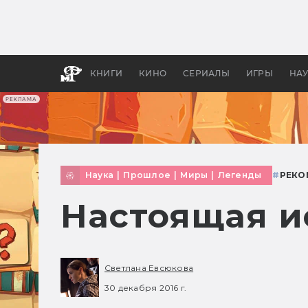
Как с
фильм
бы «В
КНИГИ
КИНО
СЕРИАЛЫ
ИГРЫ
НА
РЕКЛАМА
Наука
|
Прошлое
|
Миры
|
Легенды
#
РЕКО
Настоящая и
Светлана Евсюкова
30 декабря 2016 г.