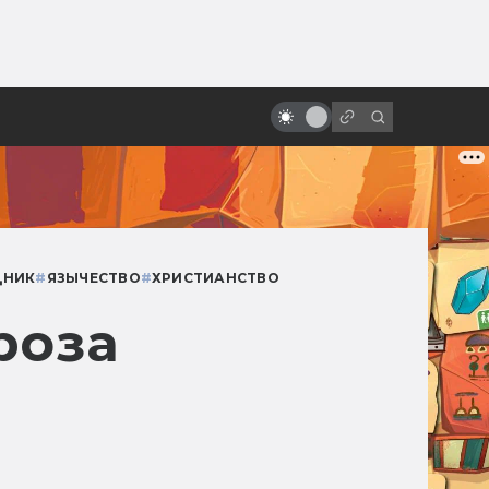
от
Докуфикшен: научно-
популярные фильмы, снятые как
реальные
ДНИК
#
ЯЗЫЧЕСТВО
#
ХРИСТИАНСТВО
роза