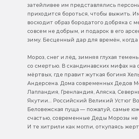
затейливее им представлялись персон
приходится бороться, чтобы выжить. И
восходит образ бородатого добряка с м
совсем не добрым, и подарок в его арс
зиму. Бесценный дар для времён, когда
Мороз, снег и лёд, зимняя глухая теме
со смертью. В скандинавских мифах на 
мёртвых, где правит жуткая богиня Хел
Андерсена. Дома современных Дедов Мо
Лапландия, Гренландия, Аляска, Северн
Якутии… Российский Великий Устюг Вол
Беловежская пуща — пожалуй, самые южн
счастью, современные Деды Морозы не х
И те хитрили как могли, откупаясь жер