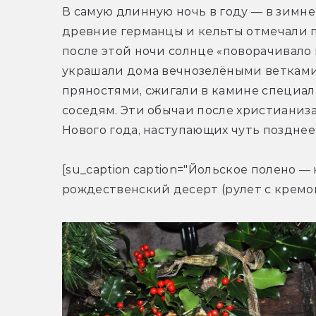
В самую длинную ночь в году — в зимнее
древние германцы и кельты отмечали пр
после этой ночи солнце «поворачивало 
украшали дома вечнозелёными ветками п
пряностями, сжигали в камине специаль
соседям. Эти обычаи после христианиз
Нового года, наступающих чуть позднее
[su_caption caption="Йольское полено —
рождественский десерт (рулет с кремом